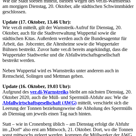
Wie die Stadt soeben mitteilt, bleiben wegen des ver.di-Warnstreiks
am morgigen Dienstag, 20. Oktober, alle städtischen Schwimmbäder
geschlossen.
Update (17. Oktober, 13.46 Uhr):
Wie ver.di mitteilt, gilt der Warnstreik-Aufruf für Dienstag, 20.
Oktober, auch für die Stadtverwaltung Wuppertal sowie die
städtischen Kitas. Außerdem werden auch die Bundesagentur für
Arbeit, das Jobcenter, die Altenheime sowie die Wuppertaler
Bühnen bestreikt. Zuvor hatte ver.di bereits angekündigt, dass die
Wuppertaler Stadtwerke und die Abfallwirtschaftsgesellschaft
bestreikt werden.
Neben Wuppertal wird es Warnstreiks unter anderem auch in
Remscheid, Solingen und Mettman geben.
Update (16. Oktober, 19.03 Uhr):
Aufgrund des
ver.di-Warnstreiks
bleibt am nächsten Dienstag, 20.
Oktober 2020, auch die Müll- und Sperrmüll-Abfuhr aus: Wie die
Abfallwirtschaftsgesellschaft (AWG)
mitteilt, verschiebt sich die
Leerung der Tonnen beziehungsweise die Abholung des Sperrmülls
ab Dienstag um jeweils einen Tag nach hinten.
Statt – wie in Cronenberg üblich – am Dienstag erfolgt die Abfuhr
im „Dorf“ also erst am Mittwoch, 21. Oktober. Dort, wo die Tonnen
sonst mittwochs geleert werden, kommen die Müllwerker der AWG