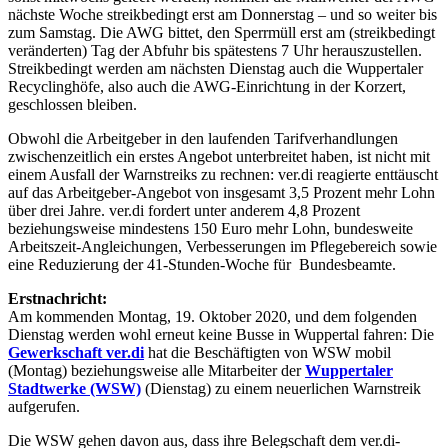
nächste Woche streikbedingt erst am Donnerstag – und so weiter bis
zum Samstag. Die AWG bittet, den Sperrmüll erst am (streikbedingt
veränderten) Tag der Abfuhr bis spätestens 7 Uhr herauszustellen.
Streikbedingt werden am nächsten Dienstag auch die Wuppertaler
Recyclinghöfe, also auch die AWG-Einrichtung in der Korzert,
geschlossen bleiben.
Obwohl die Arbeitgeber in den laufenden Tarifverhandlungen
zwischenzeitlich ein erstes Angebot unterbreitet haben, ist nicht mit
einem Ausfall der Warnstreiks zu rechnen: ver.di reagierte enttäuscht
auf das Arbeitgeber-Angebot von insgesamt 3,5 Prozent mehr Lohn
über drei Jahre. ver.di fordert unter anderem 4,8 Prozent
beziehungsweise mindestens 150 Euro mehr Lohn, bundesweite
Arbeitszeit-Angleichungen, Verbesserungen im Pflegebereich sowie
eine Reduzierung der 41-Stunden-Woche für Bundesbeamte.
Erstnachricht:
Am kommenden Montag, 19. Oktober 2020, und dem folgenden
Dienstag werden wohl erneut keine Busse in Wuppertal fahren: Die
Gewerkschaft ver.di
hat die Beschäftigten von WSW mobil
(Montag) beziehungsweise alle Mitarbeiter der
Wuppertaler
Stadtwerke (WSW)
(Dienstag) zu einem neuerlichen Warnstreik
aufgerufen.
Die WSW gehen davon aus, dass ihre Belegschaft dem ver.di-