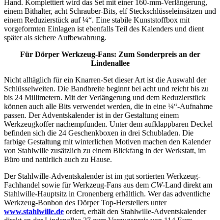
Hand. Komplettiert wird das Set mit einer 160-mm-Verlängerung,
einem Bithalter, acht Schrauber-Bits, elf Steckschlüsseleinsätzen und
einem Reduzierstück auf ¼“. Eine stabile Kunststoffbox mit
vorgeformten Einlagen ist ebenfalls Teil des Kalenders und dient
später als sichere Aufbewahrung.
Für Dörper Werkzeug-Fans: Zum Sonderpreis an der
Lindenallee
Nicht alltäglich für ein Knarren-Set dieser Art ist die Auswahl der
Schlüsselweiten. Die Bandbreite beginnt bei acht und reicht bis zu
bis 24 Millimetern. Mit der Verlängerung und dem Reduzierstück
können auch alle Bits verwendet werden, die in eine ¼“-Aufnahme
passen. Der Adventskalender ist in der Gestaltung einem
Werkzeugkoffer nachempfunden. Unter dem aufklappbaren Deckel
befinden sich die 24 Geschenkboxen in drei Schubladen. Die
farbige Gestaltung mit winterlichen Motiven machen den Kalender
von Stahlwille zusätzlich zu einem Blickfang in der Werkstatt, im
Büro und natürlich auch zu Hause.
Der Stahlwille-Adventskalender ist im gut sortierten Werkzeug-
Fachhandel sowie für Werkzeug-Fans aus dem
CW
-Land direkt am
Stahlwille-Hauptsitz in Cronenberg erhältlich. Wer das adventliche
Werkzeug-Bonbon des Dörper Top-Herstellers unter
www.stahlwille.de
ordert, erhält den Stahlwille-Adventskalender