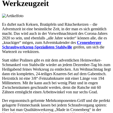
Werkzeugzeit
Es duftet nach Keksen, Bratäpfeln und Räucherkerzen – die
Adventszeit ist eine besinnliche Zeit, in der man es sich gemütlich
macht. Das wird auch in der Vorweihnachtszeit des Corona-Jahres
2020 so sein, und ebenfalls „alle Jahre wieder“ können alle, die es
„knackiger“ mögen, zum Adventskalender des
Cronenberger
Schraubwerkzeug-Spezialisten Stahlwille
greifen, um sich die
Wartezeit zu verkürzen.
Statt süßer Pralinen gibt es mit dem adventlichen Heimwerker-
Schmankerl von Stahlwille wieder an jedem Dezember-Tag bis zum
Heiligabend feines Werkzeug zu entdecken. Am Weihnachtstag liegt
dann ein komplettes, 24-teiliges Knarren-Set auf dem Gabentisch.
Herzstück ist eine 3/8“-Feinzahnknarre mit einer Länge von 194
Millimetern. Mit ihr kann auch bei wenig Platz und in engen
Zwischenräumen geschraubt werden, denn die Ratsche mit 60
Zähnen ermöglicht einen Arbeitswinkel von nur sechs Grad.
Der ergonomisch geformte Mehrkomponenten-Griff und die perfekt
gelagerte Feinmechanik lassen bei jedem Schraubvorgang spüren:
Hier hat man Qualitätswerkzeug „Made in Cronenberg“ in der