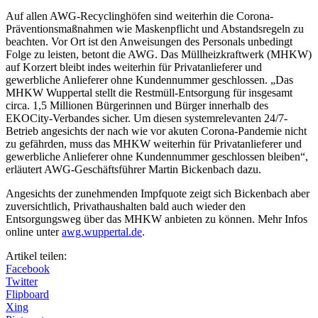
Auf allen AWG-Recyclinghöfen sind weiterhin die Corona-
Präventionsmaßnahmen wie Maskenpflicht und Abstandsregeln zu
beachten. Vor Ort ist den Anweisungen des Personals unbedingt
Folge zu leisten, betont die AWG. Das Müllheizkraftwerk (MHKW)
auf Korzert bleibt indes weiterhin für Privatanlieferer und
gewerbliche Anlieferer ohne Kundennummer geschlossen. „Das
MHKW Wuppertal stellt die Restmüll-Entsorgung für insgesamt
circa. 1,5 Millionen Bürgerinnen und Bürger innerhalb des
EKOCity-Verbandes sicher. Um diesen systemrelevanten 24/7-
Betrieb angesichts der nach wie vor akuten Corona-Pandemie nicht
zu gefährden, muss das MHKW weiterhin für Privatanlieferer und
gewerbliche Anlieferer ohne Kundennummer geschlossen bleiben“,
erläutert AWG-Geschäftsführer Martin Bickenbach dazu.
Angesichts der zunehmenden Impfquote zeigt sich Bickenbach aber
zuversichtlich, Privathaushalten bald auch wieder den
Entsorgungsweg über das MHKW anbieten zu können. Mehr Infos
online unter
awg.wuppertal.de
.
Artikel teilen:
Facebook
Twitter
Flipboard
Xing