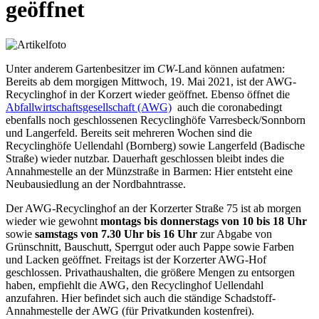
geöffnet
Unter anderem Gartenbesitzer im
CW
-Land können aufatmen:
Bereits ab dem morgigen Mittwoch, 19. Mai 2021, ist der AWG-
Recyclinghof in der Korzert wieder geöffnet. Ebenso öffnet die
Abfallwirtschaftsgesellschaft (AWG)
auch die coronabedingt
ebenfalls noch geschlossenen Recyclinghöfe Varresbeck/Sonnborn
und Langerfeld. Bereits seit mehreren Wochen sind die
Recyclinghöfe Uellendahl (Bornberg) sowie Langerfeld (Badische
Straße) wieder nutzbar. Dauerhaft geschlossen bleibt indes die
Annahmestelle an der Münzstraße in Barmen: Hier entsteht eine
Neubausiedlung an der Nordbahntrasse.
Der AWG-Recyclinghof an der Korzerter Straße 75 ist ab morgen
wieder wie gewohnt
montags bis donnerstags von 10 bis 18 Uhr
sowie
samstags von 7.30 Uhr bis 16 Uhr
zur Abgabe von
Grünschnitt, Bauschutt, Sperrgut oder auch Pappe sowie Farben
und Lacken geöffnet. Freitags ist der Korzerter AWG-Hof
geschlossen. Privathaushalten, die größere Mengen zu entsorgen
haben, empfiehlt die AWG, den Recyclinghof Uellendahl
anzufahren. Hier befindet sich auch die ständige Schadstoff-
Annahmestelle der AWG (für Privatkunden kostenfrei).