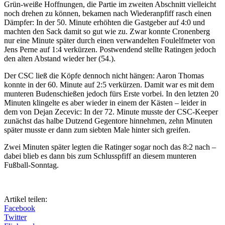
Grün-weiße Hoffnungen, die Partie im zweiten Abschnitt vielleicht
noch drehen zu können, bekamen nach Wiederanpfiff rasch einen
Dämpfer: In der 50. Minute erhöhten die Gastgeber auf 4:0 und
machten den Sack damit so gut wie zu. Zwar konnte Cronenberg
nur eine Minute später durch einen verwandelten Foulelfmeter von
Jens Perne auf 1:4 verkürzen. Postwendend stellte Ratingen jedoch
den alten Abstand wieder her (54.).
Der CSC ließ die Köpfe dennoch nicht hängen: Aaron Thomas
konnte in der 60. Minute auf 2:5 verkürzen. Damit war es mit dem
munteren Budenschießen jedoch fürs Erste vorbei. In den letzten 20
Minuten klingelte es aber wieder in einem der Kästen – leider in
dem von Dejan Zecevic: In der 72. Minute musste der CSC-Keeper
zunächst das halbe Dutzend Gegentore hinnehmen, zehn Minuten
später musste er dann zum siebten Male hinter sich greifen.
Zwei Minuten später legten die Ratinger sogar noch das 8:2 nach –
dabei blieb es dann bis zum Schlusspfiff an diesem munteren
Fußball-Sonntag.
Artikel teilen:
Facebook
Twitter