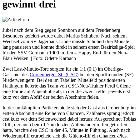
gewinnt drei
Jubel nach dem Sieg gegen Sonnborn auf dem Freudenberg.
Besonders gefeiert wurde dabei Marius Schubert: Nach seinem
Wechsel vom SV Jägerhaus-Linde musste Schubert drei Monate
lang pausieren und konnte direkt in seinem ersten Bezirksliga-Spiel
für den SSV Germania 1900 treffen – Happy End für den Neu-
Blau-Weißen. | Foto: Odette Karbach
Zwei Last-Minute-Tore sorgten für ein 1:1 (0:1) im Oberliga-
Gastspiel des
Cronenberger SC (CSC)
bei den Sportfreunden (SF)
Niederwenigern. Bei den im Tabellen-Mittelfeld positionierten
Hattingern lieferte das Team von CSC-Neu-Trainer Ferdi Gülenc
eine Partie auf Augenhöhe ab, in der die zwei Treffer jeweils erst
kurz vor dem Abfiff der beiden Abschnitte fielen.
In der umkämpften Partie erspielte sich der Gast aus Cronenberg im
ersten Abschnitt eine Reihe von Chancen, Zählbares sprang jedoch
erst kurz vor dem Seitenwechsel dabei heraus: Ausgerechnet Tobias
Orth, der auch beim 1:5 im letzten Aufeinandertreffen getroffen
hatte, brachte den CSC in der 45. Minute in Führung. Auch nach
Wiederanpfiff erarbeitete sich die Gülenc-Elf ein Chancen-Plus.