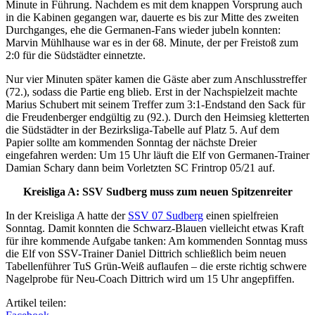
Minute in Führung. Nachdem es mit dem knappen Vorsprung auch
in die Kabinen gegangen war, dauerte es bis zur Mitte des zweiten
Durchganges, ehe die Germanen-Fans wieder jubeln konnten:
Marvin Mühlhause war es in der 68. Minute, der per Freistoß zum
2:0 für die Südstädter einnetzte.
Nur vier Minuten später kamen die Gäste aber zum Anschlusstreffer
(72.), sodass die Partie eng blieb. Erst in der Nachspielzeit machte
Marius Schubert mit seinem Treffer zum 3:1-Endstand den Sack für
die Freudenberger endgültig zu (92.). Durch den Heimsieg kletterten
die Südstädter in der Bezirksliga-Tabelle auf Platz 5. Auf dem
Papier sollte am kommenden Sonntag der nächste Dreier
eingefahren werden: Um 15 Uhr läuft die Elf von Germanen-Trainer
Damian Schary dann beim Vorletzten SC Frintrop 05/21 auf.
Kreisliga A: SSV Sudberg muss zum neuen Spitzenreiter
In der Kreisliga A hatte der
SSV 07 Sudberg
einen spielfreien
Sonntag. Damit konnten die Schwarz-Blauen vielleicht etwas Kraft
für ihre kommende Aufgabe tanken: Am kommenden Sonntag muss
die Elf von SSV-Trainer Daniel Dittrich schließlich beim neuen
Tabellenführer TuS Grün-Weiß auflaufen – die erste richtig schwere
Nagelprobe für Neu-Coach Dittrich wird um 15 Uhr angepfiffen.
Artikel teilen: