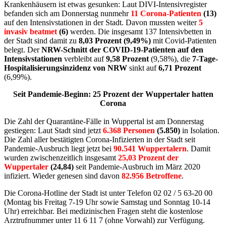
Krankenhäusern ist etwas gesunken: Laut DIVI-Intensivregister
befanden sich am Donnerstag nunmehr
11 Corona-Patienten
(13)
auf den Intensivstationen in der Stadt. Davon mussten weiter
5
invasiv beatmet
(6)
werden. Die insgesamt 137 Intensivbetten in
der Stadt sind damit zu
8,03 Prozent (9,49%)
mit Covid-Patienten
belegt. Der
NRW-Schnitt der COVID-19-Patienten auf den
Intensivstationen
verbleibt auf
9,58 Prozent
(9,58%), die
7-Tage-
Hospitalisierungsinzidenz von NRW
sinkt auf
6,71 Prozent
(6,99%).
Seit Pandemie-Beginn: 25 Prozent der Wuppertaler hatten
Corona
Die Zahl der Quarantäne-Fälle in Wuppertal ist am Donnerstag
gestiegen: Laut Stadt sind jetzt
6.368 Personen
(5.850)
in Isolation.
Die Zahl aller bestätigten Corona-Infizierten in der Stadt seit
Pandemie-Ausbruch liegt jetzt bei
90.541 Wuppertalern
. Damit
wurden zwischenzeitlich insgesamt
25,03 Prozent der
Wuppertaler
(24,84)
seit Pandemie-Ausbruch im März 2020
infiziert. Wieder genesen sind davon
82.956 Betroffene
.
Die Corona-Hotline der Stadt ist unter Telefon 02 02 / 5 63-20 00
(Montag bis Freitag 7-19 Uhr sowie Samstag und Sonntag 10-14
Uhr) erreichbar. Bei medizinischen Fragen steht die kostenlose
Arztrufnummer unter 11 6 11 7 (ohne Vorwahl) zur Verfügung.