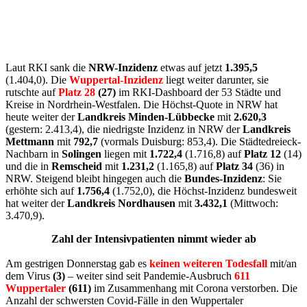
Laut RKI sank die
NRW-Inzidenz
etwas auf jetzt
1.395,5
(1.404,0). Die
Wuppertal-Inzidenz
liegt weiter darunter, sie
rutschte auf
Platz 28
(27)
im RKI-Dashboard der 53 Städte und
Kreise in Nordrhein-Westfalen. Die Höchst-Quote in NRW hat
heute weiter der
Landkreis Minden-Lübbecke
mit
2.620,3
(gestern: 2.413,4), die niedrigste Inzidenz in NRW der
Landkreis
Mettmann
mit
792,7
(vormals Duisburg: 853,4). Die Städtedreieck-
Nachbarn in
Solingen
liegen mit
1.722,4
(1.716,8) auf
Platz 12
(14)
und die in
Remscheid
mit
1.231,2
(1.165,8) auf
Platz 34
(36) in
NRW. Steigend bleibt hingegen auch die
Bundes-Inzidenz
: Sie
erhöhte sich auf
1.756,4
(1.752,0), die Höchst-Inzidenz bundesweit
hat weiter der
Landkreis Nordhausen
mit
3.432,1
(Mittwoch:
3.470,9).
Zahl der Intensivpatienten nimmt wieder ab
Am gestrigen Donnerstag gab es
keinen weiteren Todesfall
mit/an
dem Virus
(3)
– weiter sind seit Pandemie-Ausbruch
611
Wuppertaler
(611)
im Zusammenhang mit Corona verstorben. Die
Anzahl der schwersten Covid-Fälle in den Wuppertaler