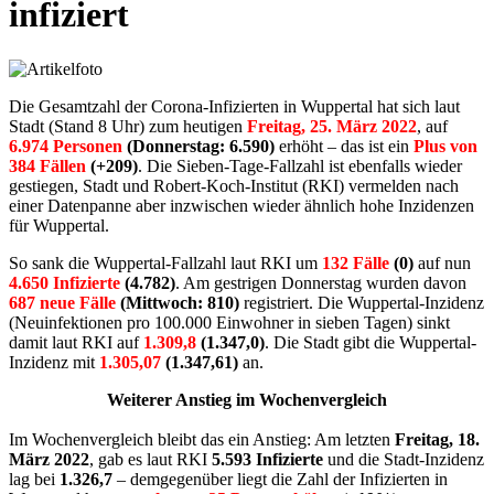
infiziert
Die Gesamtzahl der Corona-Infizierten in Wuppertal hat sich laut
Stadt (Stand 8 Uhr) zum heutigen
Freitag, 25. März 2022
, auf
6.974 Personen
(Donnerstag: 6.590)
erhöht – das ist ein
Plus von
384 Fällen
(+209)
. Die Sieben-Tage-Fallzahl ist ebenfalls wieder
gestiegen, Stadt und Robert-Koch-Institut (RKI) vermelden nach
einer Datenpanne aber inzwischen wieder ähnlich hohe Inzidenzen
für Wuppertal.
So sank die Wuppertal-Fallzahl laut RKI um
132 Fälle
(0)
auf nun
4.650 Infizierte
(4.782)
. Am gestrigen Donnerstag wurden davon
687 neue Fälle
(Mittwoch: 810)
registriert. Die Wuppertal-Inzidenz
(Neuinfektionen pro 100.000 Einwohner in sieben Tagen) sinkt
damit laut RKI auf
1.309,8
(1.347,0)
. Die Stadt gibt die Wuppertal-
Inzidenz mit
1.305,07
(1.347,61)
an.
Weiterer Anstieg im Wochenvergleich
Im Wochenvergleich bleibt das ein Anstieg: Am letzten
Freitag, 18.
März 2022
, gab es laut RKI
5.593 Infizierte
und die Stadt-Inzidenz
lag bei
1.326,7
– demgegenüber liegt die Zahl der Infizierten in