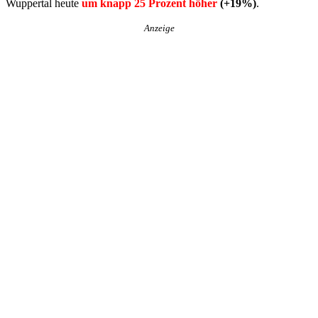
Wuppertal heute
um knapp 25 Prozent höher
(+19%)
.
Anzeige