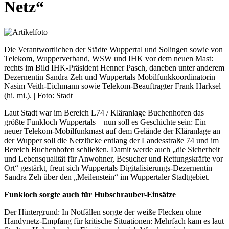
Netz“
Die Verantwortlichen der Städte Wuppertal und Solingen sowie von
Telekom, Wupperverband, WSW und IHK vor dem neuen Mast:
rechts im Bild IHK-Präsident Henner Pasch, daneben unter anderem
Dezernentin Sandra Zeh und Wuppertals Mobilfunkkoordinatorin
Nasim Veith-Eichmann sowie Telekom-Beauftragter Frank Harksel
(hi. mi.). | Foto: Stadt
Laut Stadt war im Bereich L74 / Kläranlage Buchenhofen das
größte Funkloch Wuppertals – nun soll es Geschichte sein: Ein
neuer Telekom-Mobilfunkmast auf dem Gelände der Kläranlage an
der Wupper soll die Netzlücke entlang der Landesstraße 74 und im
Bereich Buchenhofen schließen. Damit werde auch „die Sicherheit
und Lebensqualität für Anwohner, Besucher und Rettungskräfte vor
Ort“ gestärkt, freut sich Wuppertals Digitalisierungs-Dezernentin
Sandra Zeh über den „Meilenstein“ im Wuppertaler Stadtgebiet.
Funkloch sorgte auch für Hubschrauber-Einsätze
Der Hintergrund: In Notfällen sorgte der weiße Flecken ohne
Handynetz-Empfang für kritische Situationen: Mehrfach kam es laut