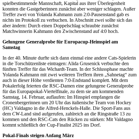
spielbestimmende Mannschaft, Kapital aus ihrer Überlegenheit
konnten die Gastgeberinnen zunächst aber weniger schlagen. Außer
Treffer zwei von Yolanda Kahmann zum 2:0-Pausenstand gab es
nichts im Protokoll zu verbuchen. In Abschnitt zwei sollte sich das
aber ändern: Durch einen Doppelschlag schraubte zunächst
Matchwinnerin Kahmann den Zwischenstand auf 4:0 hoch.
Gelungene Generalprobe für Europacup-Heimspiel am
Samstag
In der 40. Minute durfte sich dann einmal eine andere Cats-Spielerin
in die Torschützenliste eintragen: Alida Grusenick verbuchte den
fünften Treffer für das Wichardt-Team. In der Schlussphase machte
Yolanda Kahmann mit zwei weiteren Treffern ihren „Sahnetag“ zum
auch in dieser Höhe verdienten 7:0-Endstand komplett. Mit dem
Pokalerfolg feierten die RSC-Damen eine gelungene Generalprobe
für das Europapokal-Viertelfinale, zu dem sie am kommenden
Samstag, 14. Februar, auflaufen: Im Hinspiel empfangen die
Cronenbergerinnen um 20 Uhr das italienische Team von Hockey
(HC) Valdagno in die Alfred-Henckels-Halle. Die Sport-Fans aus
dem
CW
-Land sind aufgerufen, zahlreich an die Ringstraße 13 zu
kommen und den RSC-Cats den Rücken zu stärken: Mit Valdagno
kommt schließlich der Cup-Finalist 2025 ins Dorf.
Pokal-Finals steigen Anfang März