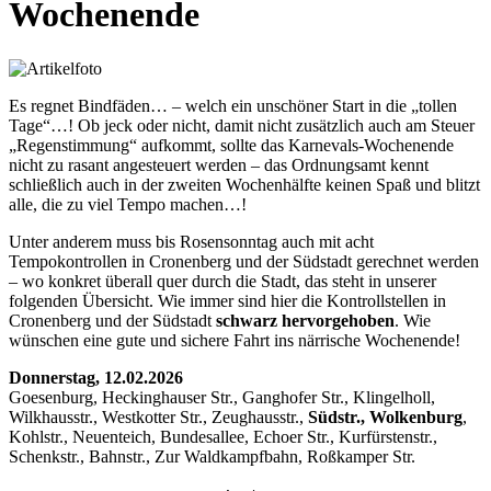
Wochenende
Es regnet Bindfäden… – welch ein unschöner Start in die „tollen
Tage“…! Ob jeck oder nicht, damit nicht zusätzlich auch am Steuer
„Regenstimmung“ aufkommt, sollte das Karnevals-Wochenende
nicht zu rasant angesteuert werden – das Ordnungsamt kennt
schließlich auch in der zweiten Wochenhälfte keinen Spaß und blitzt
alle, die zu viel Tempo machen…!
Unter anderem muss bis Rosensonntag auch mit acht
Tempokontrollen in Cronenberg und der Südstadt gerechnet werden
– wo konkret überall quer durch die Stadt, das steht in unserer
folgenden Übersicht. Wie immer sind hier die Kontrollstellen in
Cronenberg und der Südstadt
schwarz hervorgehoben
. Wie
wünschen eine gute und sichere Fahrt ins närrische Wochenende!
Donnerstag, 12.02.2026
Goesenburg, Heckinghauser Str., Ganghofer Str., Klingelholl,
Wilkhausstr., Westkotter Str., Zeughausstr.,
Südstr., Wolkenburg
,
Kohlstr., Neuenteich, Bundesallee, Echoer Str., Kurfürstenstr.,
Schenkstr., Bahnstr., Zur Waldkampfbahn, Roßkamper Str.