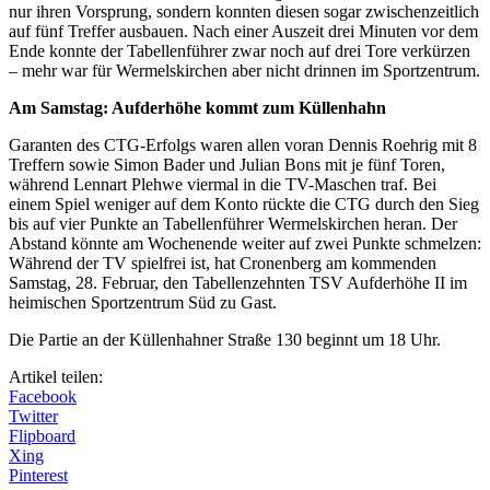
nur ihren Vorsprung, sondern konnten diesen sogar zwischenzeitlich
auf fünf Treffer ausbauen. Nach einer Auszeit drei Minuten vor dem
Ende konnte der Tabellenführer zwar noch auf drei Tore verkürzen
– mehr war für Wermelskirchen aber nicht drinnen im Sportzentrum.
Am Samstag: Aufderhöhe kommt zum Küllenhahn
Garanten des CTG-Erfolgs waren allen voran Dennis Roehrig mit 8
Treffern sowie Simon Bader und Julian Bons mit je fünf Toren,
während Lennart Plehwe viermal in die TV-Maschen traf. Bei
einem Spiel weniger auf dem Konto rückte die CTG durch den Sieg
bis auf vier Punkte an Tabellenführer Wermelskirchen heran. Der
Abstand könnte am Wochenende weiter auf zwei Punkte schmelzen:
Während der TV spielfrei ist, hat Cronenberg am kommenden
Samstag, 28. Februar, den Tabellenzehnten TSV Aufderhöhe II im
heimischen Sportzentrum Süd zu Gast.
Die Partie an der Küllenhahner Straße 130 beginnt um 18 Uhr.
Artikel teilen:
Facebook
Twitter
Flipboard
Xing
Pinterest