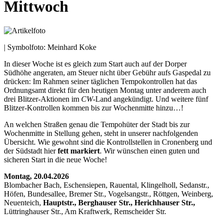
Mittwoch
| Symbolfoto: Meinhard Koke
In dieser Woche ist es gleich zum Start auch auf der Dorper
Südhöhe angeraten, am Steuer nicht über Gebühr aufs Gaspedal zu
drücken: Im Rahmen seiner täglichen Tempokontrollen hat das
Ordnungsamt direkt für den heutigen Montag unter anderem auch
drei Blitzer-Aktionen im
CW
-Land angekündigt. Und weitere fünf
Blitzer-Kontrollen kommen bis zur Wochenmitte hinzu…!
An welchen Straßen genau die Tempohüter der Stadt bis zur
Wochenmitte in Stellung gehen, steht in unserer nachfolgenden
Übersicht. Wie gewohnt sind die Kontrollstellen in Cronenberg und
der Südstadt hier
fett markiert
. Wir wünschen einen guten und
sicheren Start in die neue Woche!
Montag, 20.04.2026
Blombacher Bach, Eschensiepen, Rauental, Klingelholl, Sedanstr.,
Höfen, Bundesallee, Bremer Str., Vogelsangstr., Röttgen, Weinberg,
Neuenteich,
Hauptstr., Berghauser Str., Herichhauser Str.,
Lüttringhauser Str., Am Kraftwerk, Remscheider Str.