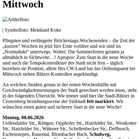
Mittwoch
| Symbolfoto: Meinhard Koke
Pfingsten und verlängerte Brückentags-Wochenenden – die Zeit der
„kurzen“ Wochen ist jetzt fürs Erste vorüber und wir sind im
„Normaltakt“ unterwegs. Wobei: Die Sommerferien geraten ja
allmählich in Sichtweite…! Apropos: Zum Start in die neue Woche
sind auch die Tempokontrolleure der Stadt nicht fern – täglich
beziehen sie Position, allein fürs
CW
-Land hat das Ordnungsamt bis
Mittwoch sieben Blitzer-Kontrollen angekündigt.
An welchen Straßen genau in der ersten Wochenhälfte mit
Geschwindigkeitsmessungen der Stadt gerechnet werden muss, steht
in der folgenden Übersicht. Wie immer sind hier die Stadt-Blitzer in
Cronenberg beziehungsweise der Südstadt
fett markiert
. Wir
wünschen einen guten und sicheren Start in die neue Woche!
Montag, 08.06.2026
Uellendahler Str., Röttgen, Opphofer Str., Hatzfelder Str., Westkotter
Str., Hatzfelder Str., Wittener Str., Schellenbecker Str., Dellbusch,
Eschensiepen, Rauental, Blombacher Bach,
Schulweg,