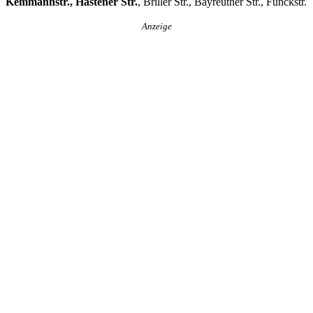
Kemmannstr., Hastener Str.
, Briller Str., Bayreuther Str., Funckstr.
Anzeige