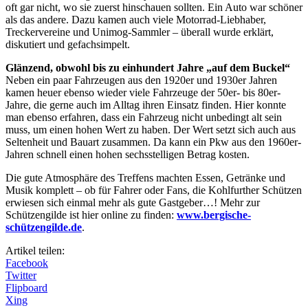
oft gar nicht, wo sie zuerst hinschauen sollten. Ein Auto war schöner
als das andere. Dazu kamen auch viele Motorrad-Liebhaber,
Treckervereine und Unimog-Sammler – überall wurde erklärt,
diskutiert und gefachsimpelt.
Glänzend, obwohl bis zu einhundert Jahre „auf dem Buckel“
Neben ein paar Fahrzeugen aus den 1920er und 1930er Jahren
kamen heuer ebenso wieder viele Fahrzeuge der 50er- bis 80er-
Jahre, die gerne auch im Alltag ihren Einsatz finden. Hier konnte
man ebenso erfahren, dass ein Fahrzeug nicht unbedingt alt sein
muss, um einen hohen Wert zu haben. Der Wert setzt sich auch aus
Seltenheit und Bauart zusammen. Da kann ein Pkw aus den 1960er-
Jahren schnell einen hohen sechsstelligen Betrag kosten.
Die gute Atmosphäre des Treffens machten Essen, Getränke und
Musik komplett – ob für Fahrer oder Fans, die Kohlfurther Schützen
erwiesen sich einmal mehr als gute Gastgeber…! Mehr zur
Schützengilde ist hier online zu finden:
www.bergische-
schützengilde.de
.
Artikel teilen:
Facebook
Twitter
Flipboard
Xing