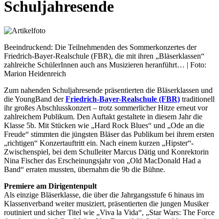
Schuljahresende
Beeindruckend: Die Teilnehmenden des Sommerkonzertes der
Friedrich-Bayer-Realschule (FBR), die mit ihren „Bläserklassen“
zahlreiche SchülerInnen auch ans Musizieren heranführt… | Foto:
Marion Heidenreich
Zum nahenden Schuljahresende präsentierten die Bläserklassen und
die YoungBand der
Friedrich-Bayer-Realschule (FBR)
traditionell
ihr großes Abschlusskonzert – trotz sommerlicher Hitze erneut vor
zahlreichem Publikum. Den Auftakt gestaltete in diesem Jahr die
Klasse 5b. Mit Stücken wie „Hard Rock Blues“ und „Ode an die
Freude“ stimmten die jüngsten Bläser das Publikum bei ihrem ersten
„richtigen“ Konzertauftritt ein. Nach einem kurzen „Hipster“-
Zwischenspiel, bei dem Schulleiter Marcus Dätig und Konrektorin
Nina Fischer das Erscheinungsjahr von „Old MacDonald Had a
Band“ erraten mussten, übernahm die 9b die Bühne.
Premiere am Dirigentenpult
Als einzige Bläserklasse, die über die Jahrgangsstufe 6 hinaus im
Klassenverband weiter musiziert, präsentierten die jungen Musiker
routiniert und sicher Titel wie „Viva la Vida“, „Star Wars: The Force