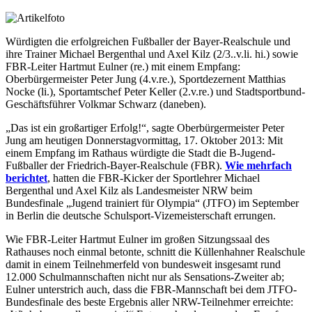
Würdigten die erfolgreichen Fußballer der Bayer-Realschule und
ihre Trainer Michael Bergenthal und Axel Kilz (2/3..v.li. hi.) sowie
FBR-Leiter Hartmut Eulner (re.) mit einem Empfang:
Oberbürgermeister Peter Jung (4.v.re.), Sportdezernent Matthias
Nocke (li.), Sportamtschef Peter Keller (2.v.re.) und Stadtsportbund-
Geschäftsführer Volkmar Schwarz (daneben).
„Das ist ein großartiger Erfolg!“, sagte Oberbürgermeister Peter
Jung am heutigen Donnerstagvormittag, 17. Oktober 2013: Mit
einem Empfang im Rathaus würdigte die Stadt die B-Jugend-
Fußballer der Friedrich-Bayer-Realschule (FBR).
Wie mehrfach
berichtet
, hatten die FBR-Kicker der Sportlehrer Michael
Bergenthal und Axel Kilz als Landesmeister NRW beim
Bundesfinale „Jugend trainiert für Olympia“ (JTFO) im September
in Berlin die deutsche Schulsport-Vizemeisterschaft errungen.
Wie FBR-Leiter Hartmut Eulner im großen Sitzungssaal des
Rathauses noch einmal betonte, schnitt die Küllenhahner Realschule
damit in einem Teilnehmerfeld von bundesweit insgesamt rund
12.000 Schulmannschaften nicht nur als Sensations-Zweiter ab;
Eulner unterstrich auch, dass die FBR-Mannschaft bei dem JTFO-
Bundesfinale des beste Ergebnis aller NRW-Teilnehmer erreichte: