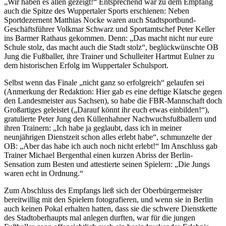
„Wir haben es allen gezeigt!“ Entsprechend war zu dem Empfang
auch die Spitze des Wuppertaler Sports erschienen: Neben
Sportdezernent Matthias Nocke waren auch Stadtsportbund-
Geschäftsführer Volkmar Schwarz und Sportamtschef Peter Keller
ins Barmer Rathaus gekommen. Denn: „Das macht nicht nur eure
Schule stolz, das macht auch die Stadt stolz“, beglückwünschte OB
Jung die Fußballer, ihre Trainer und Schulleiter Hartmut Eulner zu
dem historischen Erfolg im Wuppertaler Schulsport.
Selbst wenn das Finale „nicht ganz so erfolgreich“ gelaufen sei
(Anmerkung der Redaktion: Hier gab es eine deftige Klatsche gegen
den Landesmeister aus Sachsen), so habe die FBR-Mannschaft doch
Großartiges geleistet („Darauf könnt ihr euch etwas einbilden!“),
gratulierte Peter Jung den Küllenhahner Nachwuchsfußballern und
ihren Trainern: „Ich habe ja geglaubt, dass ich in meiner
neunjährigen Dienstzeit schon alles erlebt habe“, schmunzelte der
OB: „Aber das habe ich auch noch nicht erlebt!“ Im Anschluss gab
Trainer Michael Bergenthal einen kurzen Abriss der Berlin-
Sensation zum Besten und attestierte seinen Spielern: „Die Jungs
waren echt in Ordnung.“
Zum Abschluss des Empfangs ließ sich der Oberbürgermeister
bereitwillig mit den Spielern fotografieren, und wenn sie in Berlin
auch keinen Pokal erhalten hatten, dass sie die schwere Dienstkette
des Stadtoberhaupts mal anlegen durften, war für die jungen