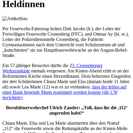
Heldinnen
Per Feuerwehr-Fahrzeug holten Dirk Jacobs (li.), der Leiter der
Freiwilligen Feuerwehr Cronenberg (FFC), und Ottmar Ay (hi. re.),
Leiter der Polizeidienststelle Cronenberg, die Fuhlrott-
Gymnasiastinnen nach dem Unterricht vom Schulzentrum ab und
„kutschierten“ sie zur Hauptfeuerwehrwache an der August-Bebel-
Straße.
Ein 57-jähriger Besucher dürfte die 2
3. Cronenberger
Werkzeugkiste
niemals vergessen: Am Kisten-Abend erlitt er an der
Reformierten Kirche einen Herzstillstand. Dem beherzten Eingreifen
der drei Schülerinnen Chiara Marie und Elsa (damals beide 11 Jahre
alt) sowie Lea Marie (12) war es zu verdanken,
dass der leblos auf
einer Bank liegende Mann reanimiert werden konnte (
die CW
berichtete
)
.
Berufsfeuerwehrchef Ulrich Zander: „Toll, dass ihr die ,112‘
angerufen habt!“
Chiara Marie, Elsa und Lea Marie alarmierten über den Notruf
„112“ die Feuerwehr sowie die Rettungskräfte an der Kisten-Meile.