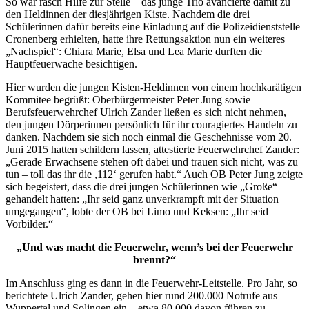
So war rasch Hilfe zur Stelle – das junge Trio avancierte damit zu
den Heldinnen der diesjährigen Kiste. Nachdem die drei
Schülerinnen dafür bereits eine Einladung auf die Polizeidienststelle
Cronenberg erhielten, hatte ihre Rettungsaktion nun ein weiteres
„Nachspiel“: Chiara Marie, Elsa und Lea Marie durften die
Hauptfeuerwache besichtigen.
Hier wurden die jungen Kisten-Heldinnen von einem hochkarätigen
Kommitee begrüßt: Oberbürgermeister Peter Jung sowie
Berufsfeuerwehrchef Ulrich Zander ließen es sich nicht nehmen,
den jungen Dörperinnen persönlich für ihr couragiertes Handeln zu
danken. Nachdem sie sich noch einmal die Geschehnisse vom 20.
Juni 2015 hatten schildern lassen, attestierte Feuerwehrchef Zander:
„Gerade Erwachsene stehen oft dabei und trauen sich nicht, was zu
tun – toll das ihr die ,112‘ gerufen habt.“ Auch OB Peter Jung zeigte
sich begeistert, dass die drei jungen Schülerinnen wie „Große“
gehandelt hatten: „Ihr seid ganz unverkrampft mit der Situation
umgegangen“, lobte der OB bei Limo und Keksen: „Ihr seid
Vorbilder.“
„Und was macht die Feuerwehr, wenn’s bei der Feuerwehr
brennt?“
Im Anschluss ging es dann in die Feuerwehr-Leitstelle. Pro Jahr, so
berichtete Ulrich Zander, gehen hier rund 200.000 Notrufe aus
Wuppertal und Solingen ein – etwa 80.000 davon führen zu