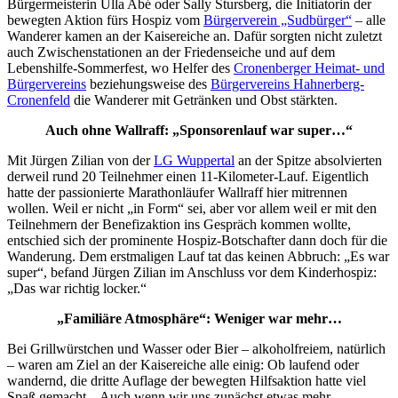
Bürgermeisterin Ulla Abé oder Sally Stursberg, die Initiatorin der
bewegten Aktion fürs Hospiz vom
Bürgerverein „Sudbürger“
– alle
Wanderer kamen an der Kaisereiche an. Dafür sorgten nicht zuletzt
auch Zwischenstationen an der Friedenseiche und auf dem
Lebenshilfe-Sommerfest, wo Helfer des
Cronenberger Heimat- und
Bürgervereins
beziehungsweise des
Bürgervereins Hahnerberg-
Cronenfeld
die Wanderer mit Getränken und Obst stärkten.
Auch ohne Wallraff: „Sponsorenlauf war super…“
Mit Jürgen Zilian von der
LG Wuppertal
an der Spitze absolvierten
derweil rund 20 Teilnehmer einen 11-Kilometer-Lauf. Eigentlich
hatte der passionierte Marathonläufer Wallraff hier mitrennen
wollen. Weil er nicht „in Form“ sei, aber vor allem weil er mit den
Teilnehmern der Benefizaktion ins Gespräch kommen wollte,
entschied sich der prominente Hospiz-Botschafter dann doch für die
Wanderung. Dem erstmaligen Lauf tat das keinen Abbruch: „Es war
super“, befand Jürgen Zilian im Anschluss vor dem Kinderhospiz:
„Das war richtig locker.“
„Familiäre Atmosphäre“: Weniger war mehr…
Bei Grillwürstchen und Wasser oder Bier – alkoholfreiem, natürlich
– waren am Ziel an der Kaisereiche alle einig: Ob laufend oder
wandernd, die dritte Auflage der bewegten Hilfsaktion hatte viel
Spaß gemacht. „Auch wenn wir uns zunächst etwas mehr