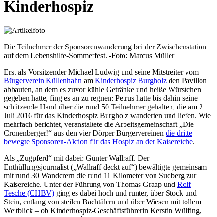
Kinderhospiz
Die Teilnehmer der Sponsorenwanderung bei der Zwischenstation
auf dem Lebenshilfe-Sommerfest. -Foto: Marcus Müller
Erst als Vorsitzender Michael Ludwig und seine Mitstreiter vom
Bürgerverein Küllenhahn
am
Kinderhospiz Burgholz
den Pavillon
abbauten, an dem es zuvor kühle Getränke und heiße Würstchen
gegeben hatte, fing es an zu regnen: Petrus hatte bis dahin seine
schützende Hand über die rund 50 Teilnehmer gehalten, die am 2.
Juli 2016 für das Kinderhospiz Burgholz wanderten und liefen. Wie
mehrfach berichtet, veranstaltete die Arbeitsgemeinschaft „Die
Cronenberger!“ aus den vier Dörper Bürgervereinen
die dritte
bewegte Sponsoren-Aktion für das Hospiz an der Kaisereiche
.
Als „Zugpferd“ mit dabei: Günter Wallraff. Der
Enthüllungsjournalist („Wallraff deckt auf“) bewältigte gemeinsam
mit rund 30 Wanderern die rund 11 Kilometer von Sudberg zur
Kaisereiche. Unter der Führung von Thomas Graap und
Rolf
Tesche (CHBV)
ging es dabei hoch und runter, über Stock und
Stein, entlang von steilen Bachtälern und über Wiesen mit tollem
Weitblick – ob Kinderhospiz-Geschäftsführerin Kerstin Wülfing,