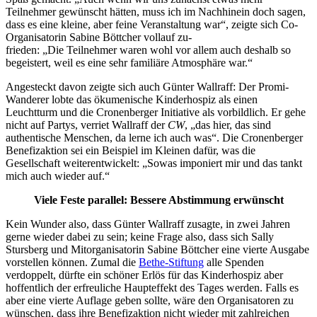
Teilnehmer gewünscht hätten, muss ich im Nachhinein doch sagen,
dass es eine kleine, aber feine Veranstaltung war“, zeigte sich Co-
Organisatorin Sabine Böttcher vollauf zu-
frieden: „Die Teilnehmer waren wohl vor allem auch deshalb so
begeistert, weil es eine sehr familiäre Atmosphäre war.“
Angesteckt davon zeigte sich auch Günter Wallraff: Der Promi-
Wanderer lobte das ökumenische Kinderhospiz als einen
Leuchtturm und die Cronenberger Initiative als vorbildlich. Er gehe
nicht auf Partys, verriet Wallraff der
CW
, „das hier, das sind
authentische Menschen, da lerne ich auch was“. Die Cronenberger
Benefizaktion sei ein Beispiel im Kleinen dafür, was die
Gesellschaft weiterentwickelt: „Sowas imponiert mir und das tankt
mich auch wieder auf.“
Viele Feste parallel: Bessere Abstimmung erwünscht
Kein Wunder also, dass Günter Wallraff zusagte, in zwei Jahren
gerne wieder dabei zu sein; keine Frage also, dass sich Sally
Stursberg und Mitorganisatorin Sabine Böttcher eine vierte Ausgabe
vorstellen können. Zumal die
Bethe-Stiftung
alle Spenden
verdoppelt, dürfte ein schöner Erlös für das Kinderhospiz aber
hoffentlich der erfreuliche Haupteffekt des Tages werden. Falls es
aber eine vierte Auflage geben sollte, wäre den Organisatoren zu
wünschen, dass ihre Benefizaktion nicht wieder mit zahlreichen