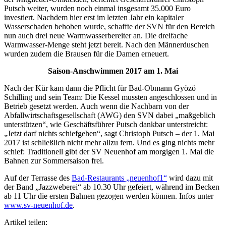
Putsch weiter, wurden noch einmal insgesamt 35.000 Euro
investiert. Nachdem hier erst im letzten Jahr ein kapitaler
Wasserschaden behoben wurde, schaffte der SVN für den Bereich
nun auch drei neue Warmwasserbereiter an. Die dreifache
Warmwasser-Menge steht jetzt bereit. Nach den Männerduschen
wurden zudem die Brausen für die Damen erneuert.
Saison-Anschwimmen 2017 am 1. Mai
Nach der Kür kam dann die Pflicht für Bad-Obmann Gyözö
Schilling und sein Team: Die Kessel mussten angeschlossen und in
Betrieb gesetzt werden. Auch wenn die Nachbarn von der
Abfallwirtschaftsgesellschaft (AWG) den SVN dabei „maßgeblich
unterstützen“, wie Geschäftsführer Putsch dankbar unterstreicht:
„Jetzt darf nichts schiefgehen“, sagt Christoph Putsch – der 1. Mai
2017 ist schließlich nicht mehr allzu fern. Und es ging nichts mehr
schief: Traditionell gibt der SV Neuenhof am morgigen 1. Mai die
Bahnen zur Sommersaison frei.
Auf der Terrasse des
Bad-Restaurants „neuenhof1“
wird dazu mit
der Band „Jazzweberei“ ab 10.30 Uhr gefeiert, während im Becken
ab 11 Uhr die ersten Bahnen gezogen werden können. Infos unter
www.sv-neuenhof.de
.
Artikel teilen: