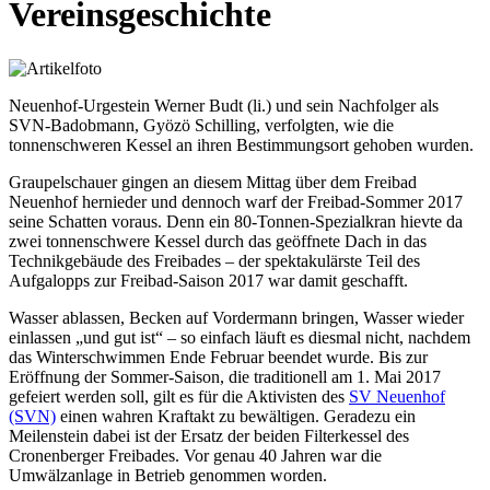
Vereinsgeschichte
Neuenhof-Urgestein Werner Budt (li.) und sein Nachfolger als
SVN-Badobmann, Gyözö Schilling, verfolgten, wie die
tonnenschweren Kessel an ihren Bestimmungsort gehoben wurden.
Graupelschauer gingen an diesem Mittag über dem Freibad
Neuenhof hernieder und dennoch warf der Freibad-Sommer 2017
seine Schatten voraus. Denn ein 80-Tonnen-Spezialkran hievte da
zwei tonnenschwere Kessel durch das geöffnete Dach in das
Technikgebäude des Freibades – der spektakulärste Teil des
Aufgalopps zur Freibad-Saison 2017 war damit geschafft.
Wasser ablassen, Becken auf Vordermann bringen, Wasser wieder
einlassen „und gut ist“ – so einfach läuft es diesmal nicht, nachdem
das Winterschwimmen Ende Februar beendet wurde. Bis zur
Eröffnung der Sommer-Saison, die traditionell am 1. Mai 2017
gefeiert werden soll, gilt es für die Aktivisten des
SV Neuenhof
(SVN)
einen wahren Kraftakt zu bewältigen. Geradezu ein
Meilenstein dabei ist der Ersatz der beiden Filterkessel des
Cronenberger Freibades. Vor genau 40 Jahren war die
Umwälzanlage in Betrieb genommen worden.