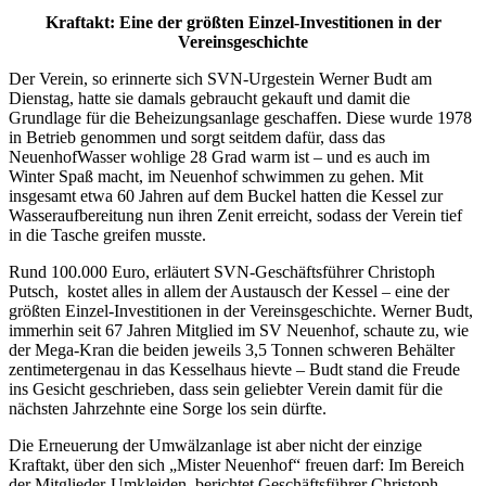
Kraftakt: Eine der größten Einzel-Investitionen in der
Vereinsgeschichte
Der Verein, so erinnerte sich SVN-Urgestein Werner Budt am
Dienstag, hatte sie damals gebraucht gekauft und damit die
Grundlage für die Beheizungsanlage geschaffen. Diese wurde 1978
in Betrieb genommen und sorgt seitdem dafür, dass das
NeuenhofWasser wohlige 28 Grad warm ist – und es auch im
Winter Spaß macht, im Neuenhof schwimmen zu gehen. Mit
insgesamt etwa 60 Jahren auf dem Buckel hatten die Kessel zur
Wasseraufbereitung nun ihren Zenit erreicht, sodass der Verein tief
in die Tasche greifen musste.
Rund 100.000 Euro, erläutert SVN-Geschäftsführer Christoph
Putsch, kostet alles in allem der Austausch der Kessel – eine der
größten Einzel-Investitionen in der Vereinsgeschichte. Werner Budt,
immerhin seit 67 Jahren Mitglied im SV Neuenhof, schaute zu, wie
der Mega-Kran die beiden jeweils 3,5 Tonnen schweren Behälter
zentimetergenau in das Kesselhaus hievte – Budt stand die Freude
ins Gesicht geschrieben, dass sein geliebter Verein damit für die
nächsten Jahrzehnte eine Sorge los sein dürfte.
Die Erneuerung der Umwälzanlage ist aber nicht der einzige
Kraftakt, über den sich „Mister Neuenhof“ freuen darf: Im Bereich
der Mitglieder-Umkleiden, berichtet Geschäftsführer Christoph