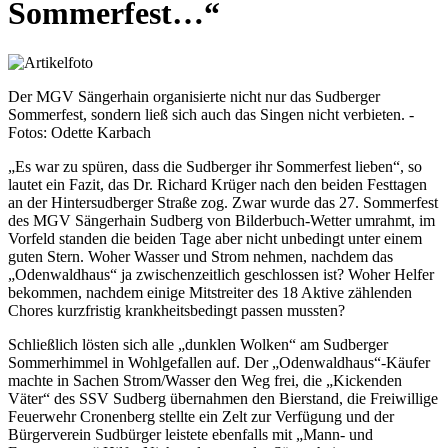
Sommerfest…“
Der MGV Sängerhain organisierte nicht nur das Sudberger
Sommerfest, sondern ließ sich auch das Singen nicht verbieten. -
Fotos: Odette Karbach
„Es war zu spüren, dass die Sudberger ihr Sommerfest lieben“, so
lautet ein Fazit, das Dr. Richard Krüger nach den beiden Festtagen
an der Hintersudberger Straße zog. Zwar wurde das 27. Sommerfest
des MGV Sängerhain Sudberg von Bilderbuch-Wetter umrahmt, im
Vorfeld standen die beiden Tage aber nicht unbedingt unter einem
guten Stern. Woher Wasser und Strom nehmen, nachdem das
„Odenwaldhaus“ ja zwischenzeitlich geschlossen ist? Woher Helfer
bekommen, nachdem einige Mitstreiter des 18 Aktive zählenden
Chores kurzfristig krankheitsbedingt passen mussten?
Schließlich lösten sich alle „dunklen Wolken“ am Sudberger
Sommerhimmel in Wohlgefallen auf. Der „Odenwaldhaus“-Käufer
machte in Sachen Strom/Wasser den Weg frei, die „Kickenden
Väter“ des SSV Sudberg übernahmen den Bierstand, die Freiwillige
Feuerwehr Cronenberg stellte ein Zelt zur Verfügung und der
Bürgerverein Sudbürger leistete ebenfalls mit „Mann- und