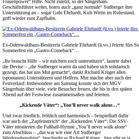
Frauenpower“ Hilfe. Nicht zuletzt, so der Sängerhain-
Geschäftsführer weiter, boten auch „ganz normale“ Sudberger ihre
Unterstützung an – sogar Gabi Ehrhardt, Kult-Wirtin im Ruhestand,
griff wieder zum Zapfhahn.
Ex-Odenwaldhaus-Besitzerin Gabriele Ehrhardt (li.vo.) feierte fürs S
Sommerfest ein „Gastro-Comeback“…
„Ihr braucht Hilfe – wir möchten euch unterstützen“, lautete dabei
die Devise – „die Sudberger waren da und haben sich solidarisch
gezeigt, das hat uns Mut gemacht“, dankt Richard Krüger allen
(spontanen) Unterstützern und Helfern. Mut machte aber auch der
Festverlauf: Insbesondere am Samstag konnte sich der MGV
Sängerhain über viele, viele Besucher freuen, die bis in den späten
Abend auf der Festwiese zusammensaßen und feierten.
„Kickende Väter“: „You’ll never walk alone…“
Und zwar friedlich, fröhlich und harmonisch – beispielhaft dafür
war auch der „Zapfenstreich“ der „Kickenden Väter“: Die SSV-
Väter intonierten die Fußball-Hymne „You’ll never walk alone“
zum Abschluss – „das war wie eine Art Sudberger
Wiedersehensfeier“, beschreibt es Richard Krüger, „hier gibt es ja