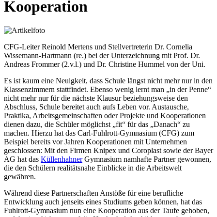
Kooperation
CFG-Leiter Reinold Mertens und Stellvertreterin Dr. Cornelia
Wissemann-Hartmann (re.) bei der Unterzeichnung mit Prof. Dr.
Andreas Frommer (2.v.l.) und Dr. Christine Hummel von der Uni.
Es ist kaum eine Neuigkeit, dass Schule längst nicht mehr nur in den
Klassenzimmern stattfindet. Ebenso wenig lernt man „in der Penne“
nicht mehr nur für die nächste Klausur beziehungsweise den
Abschluss, Schule bereitet auch aufs Leben vor. Austausche,
Praktika, Arbeitsgemeinschaften oder Projekte und Kooperationen
dienen dazu, die Schüler möglichst „fit“ für das „Danach“ zu
machen. Hierzu hat das Carl-Fuhlrott-Gymnasium (CFG) zum
Beispiel bereits vor Jahren Kooperationen mit Unternehmen
geschlossen: Mit den Firmen Knipex und Coroplast sowie der Bayer
AG hat das
Küllenhahner
Gymnasium namhafte Partner gewonnen,
die den Schülern realitätsnahe Einblicke in die Arbeitswelt
gewähren.
Während diese Partnerschaften Anstöße für eine berufliche
Entwicklung auch jenseits eines Studiums geben können, hat das
Fuhlrott-Gymnasium nun eine Kooperation aus der Taufe gehoben,