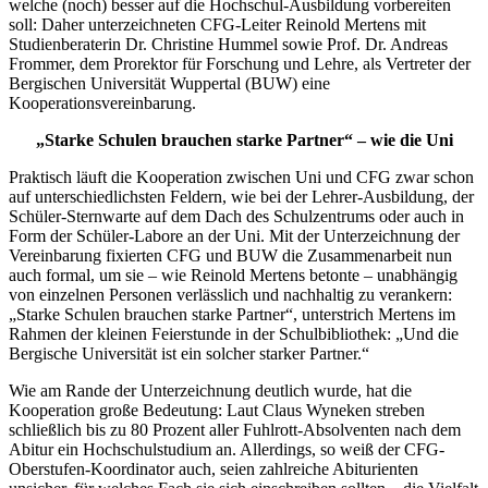
welche (noch) besser auf die Hochschul-Ausbildung vorbereiten
soll: Daher unterzeichneten CFG-Leiter Reinold Mertens mit
Studienberaterin Dr. Christine Hummel sowie Prof. Dr. Andreas
Frommer, dem Prorektor für Forschung und Lehre, als Vertreter der
Bergischen Universität Wuppertal (BUW) eine
Kooperationsvereinbarung.
„Starke Schulen brauchen starke Partner“ – wie die Uni
Praktisch läuft die Kooperation zwischen Uni und CFG zwar schon
auf unterschiedlichsten Feldern, wie bei der Lehrer-Ausbildung, der
Schüler-Sternwarte auf dem Dach des Schulzentrums oder auch in
Form der Schüler-Labore an der Uni. Mit der Unterzeichnung der
Vereinbarung fixierten CFG und BUW die Zusammenarbeit nun
auch formal, um sie – wie Reinold Mertens betonte – unabhängig
von einzelnen Personen verlässlich und nachhaltig zu verankern:
„Starke Schulen brauchen starke Partner“, unterstrich Mertens im
Rahmen der kleinen Feierstunde in der Schulbibliothek: „Und die
Bergische Universität ist ein solcher starker Partner.“
Wie am Rande der Unterzeichnung deutlich wurde, hat die
Kooperation große Bedeutung: Laut Claus Wyneken streben
schließlich bis zu 80 Prozent aller Fuhlrott-Absolventen nach dem
Abitur ein Hochschulstudium an. Allerdings, so weiß der CFG-
Oberstufen-Koordinator auch, seien zahlreiche Abiturienten