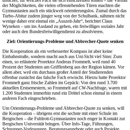
unsicher, für welches Fach sie sich einschreiben sollten – die Vielfalt
der Möglichkeiten, die vielen offenstehenden Türen machten die
Gymnasiasten auch ein stückweit orientierungslos. Zumal durch das
Turbo-Abitur zudem jünger weg von der Schulbank, nähmen nicht
wenige daher erst einmal ein „Auszeit-Jahr“, berichtet Claus
Wyneken – um ins Ausland zu gehen, ein freiwilliges soziales Jahr
oder auch den Bundesfreiwilligendienst zu absolvieren.
Ziel: Orientierungs-Probleme und Abbrecher-Quote senken
Die Kooperation als ein verbesserter Kompass ist aber keine
Einbahnstraße, sondern macht auch aus Uni-Sicht viel Sinn: Zum
einen, so erläuterte Prorektor Andreas Frommelt, weil rund 40
Prozent der Studenten am Grifflenberg aus der Region kämen. Vor
allem aber, weil ein durchaus großer Anteil der Studierenden
offenbar zunächst das falsche Fach erwischt. Hierzu hatte Prorektor
Frommelt ganz frische Zahlen im Gepäck: Von den rund 3.700
aktuellen Erstsemestern, so Frommelt auf
CW
-Nachfrage, waren mit
1.200 Studenten immerhin rund ein Drittel schon einmal in einem
anderen Fach eingeschrieben.
Um Orientierungs-Probleme und Abbrecher-Quote zu senken, will
die Kooperation – übrigens erst die sechste mit einer Schule im
Bergischen – die Fuhlrott-Gymnasiasten noch enger in Kontakt zur
Bergischen Universität bringen. Über Info-Tage, Führungen,
Schnupper-Vorlesungen, Beratungsangebote oder auch Projekte