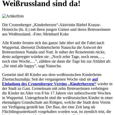
Weißrussland sind da!
Die Cronenberger „Kinderherzen“-Aktivistin Bärbel Krause-
Heinrichs (hi. li.) mit ihren jungen Gästen und deren Betreuerinnen
aus Weißrussland. -Foto: Meinhard Koke
Alle Kinder freuten sich das ganze Jahr über auf die Fahrt nach
Wuppertal, übersetzt Dolmetscherin Natascha die Antwort der
Betreuerinnen Natalia und Nati: Je näher der Reisetermin rücke,
desto aufgeregter würden sie: „Noch zehn Tage, noch neun,…,
noch eine Woche,…“, zählten sie dann die Tage bis zur Abfahrt ab:
„Sie sind alle happy“, sagt Natascha.
Gemeint sind 40 Kinder aus dem weißrussischen Kinderheim
Zhemschuznahja: Seit der vergangenen Woche sind sie
auf
Einladung des Cronenberger Vereins „Kinderherzen“
wieder in
der Stadt zu Gast. Gemeinsam mit zehn Betreuerinnen verbringen
die Kinder im Alter von 8 bis 17 Jahren vier unbeschwerte Wochen
in Wuppertal. Untergebracht sind die weißrussischen Kinder in einer
ehemaligen Grundschule am Röttgen, welche die Stadt dem Verein
zur Verfügung gestellt hat. Der Bau, der eine Zeit lang als
Flüchtlingsunterkunft vorgehalten worden war, ist ziemlich trist, die