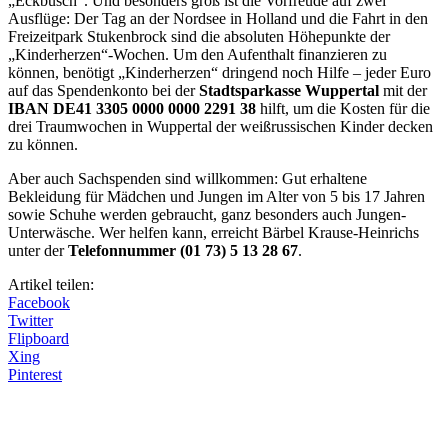
„Eckbusch“. Und besonders groß ist die Vorfreude auf zwei
Ausflüge: Der Tag an der Nordsee in Holland und die Fahrt in den
Freizeitpark Stukenbrock sind die absoluten Höhepunkte der
„Kinderherzen“-Wochen. Um den Aufenthalt finanzieren zu
können, benötigt „Kinderherzen“ dringend noch Hilfe – jeder Euro
auf das Spendenkonto bei der
Stadtsparkasse Wuppertal
mit der
IBAN DE41 3305 0000 0000 2291 38
hilft, um die Kosten für die
drei Traumwochen in Wuppertal der weißrussischen Kinder decken
zu können.
Aber auch Sachspenden sind willkommen: Gut erhaltene
Bekleidung für Mädchen und Jungen im Alter von 5 bis 17 Jahren
sowie Schuhe werden gebraucht, ganz besonders auch Jungen-
Unterwäsche. Wer helfen kann, erreicht Bärbel Krause-Heinrichs
unter der
Telefonnummer (01 73) 5 13 28 67
.
Artikel teilen:
Facebook
Twitter
Flipboard
Xing
Pinterest