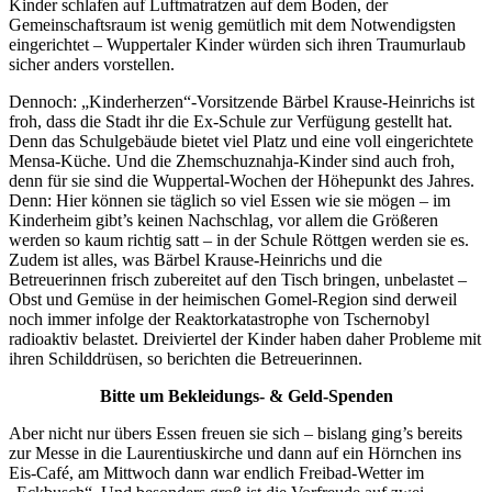
Kinder schlafen auf Luftmatratzen auf dem Boden, der
Gemeinschaftsraum ist wenig gemütlich mit dem Notwendigsten
eingerichtet – Wuppertaler Kinder würden sich ihren Traumurlaub
sicher anders vorstellen.
Dennoch: „Kinderherzen“-Vorsitzende Bärbel Krause-Heinrichs ist
froh, dass die Stadt ihr die Ex-Schule zur Verfügung gestellt hat.
Denn das Schulgebäude bietet viel Platz und eine voll eingerichtete
Mensa-Küche. Und die Zhemschuznahja-Kinder sind auch froh,
denn für sie sind die Wuppertal-Wochen der Höhepunkt des Jahres.
Denn: Hier können sie täglich so viel Essen wie sie mögen – im
Kinderheim gibt’s keinen Nachschlag, vor allem die Größeren
werden so kaum richtig satt – in der Schule Röttgen werden sie es.
Zudem ist alles, was Bärbel Krause-Heinrichs und die
Betreuerinnen frisch zubereitet auf den Tisch bringen, unbelastet –
Obst und Gemüse in der heimischen Gomel-Region sind derweil
noch immer infolge der Reaktorkatastrophe von Tschernobyl
radioaktiv belastet. Dreiviertel der Kinder haben daher Probleme mit
ihren Schilddrüsen, so berichten die Betreuerinnen.
Bitte um Bekleidungs- & Geld-Spenden
Aber nicht nur übers Essen freuen sie sich – bislang ging’s bereits
zur Messe in die Laurentiuskirche und dann auf ein Hörnchen ins
Eis-Café, am Mittwoch dann war endlich Freibad-Wetter im