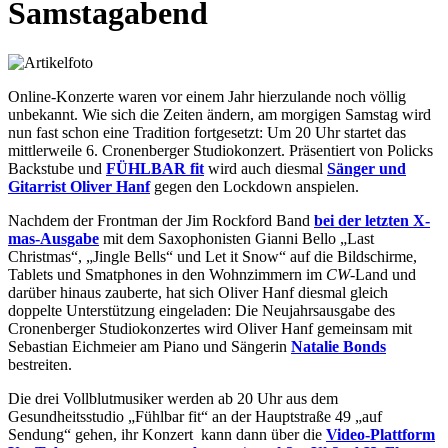
Samstagabend
Online-Konzerte waren vor einem Jahr hierzulande noch völlig
unbekannt. Wie sich die Zeiten ändern, am morgigen Samstag wird
nun fast schon eine Tradition fortgesetzt: Um 20 Uhr startet das
mittlerweile 6. Cronenberger Studiokonzert. Präsentiert von Policks
Backstube und
FÜHLBAR fit
wird auch diesmal
Sänger und
Gitarrist Oliver Hanf
gegen den Lockdown anspielen.
Nachdem der Frontman der Jim Rockford Band
bei der letzten X-
mas-Ausgabe
mit dem Saxophonisten Gianni Bello „Last
Christmas“, „Jingle Bells“ und Let it Snow“ auf die Bildschirme,
Tablets und Smatphones in den Wohnzimmern im
CW
-Land und
darüber hinaus zauberte, hat sich Oliver Hanf diesmal gleich
doppelte Unterstützung eingeladen: Die Neujahrsausgabe des
Cronenberger Studiokonzertes wird Oliver Hanf gemeinsam mit
Sebastian Eichmeier am Piano und Sängerin
Natalie Bonds
bestreiten.
Die drei Vollblutmusiker werden ab 20 Uhr aus dem
Gesundheitsstudio „Fühlbar fit“ an der Hauptstraße 49 „auf
Sendung“ gehen, ihr Konzert kann dann über die
Video-Plattform