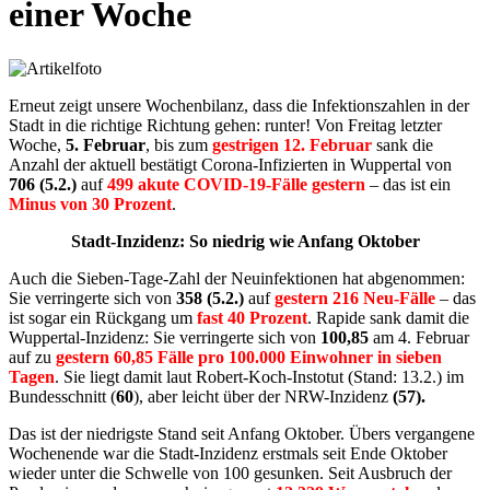
einer Woche
Erneut zeigt unsere Wochenbilanz, dass die Infektionszahlen in der
Stadt in die richtige Richtung gehen: runter! Von Freitag letzter
Woche,
5. Februar
, bis zum
gestrigen 12. Februar
sank die
Anzahl der aktuell bestätigt Corona-Infizierten in Wuppertal von
706 (5.2.)
auf
499 akute COVID-19-Fälle gestern
– das ist ein
Minus von 30 Prozent
.
Stadt-Inzidenz: So niedrig wie Anfang Oktober
Auch die Sieben-Tage-Zahl der Neuinfektionen hat abgenommen:
Sie verringerte sich von
358 (5.2.)
auf
gestern 216 Neu-Fälle
– das
ist sogar ein Rückgang um
fast 40 Prozent
. Rapide sank damit die
Wuppertal-Inzidenz: Sie verringerte sich von
100,85
am 4. Februar
auf zu
gestern 60,85 Fälle pro 100.000 Einwohner in sieben
Tagen
. Sie liegt damit laut Robert-Koch-Instotut (Stand: 13.2.) im
Bundesschnitt (
60
), aber leicht über der NRW-Inzidenz
(57).
Das ist der niedrigste Stand seit Anfang Oktober. Übers vergangene
Wochenende war die Stadt-Inzidenz erstmals seit Ende Oktober
wieder unter die Schwelle von 100 gesunken. Seit Ausbruch der