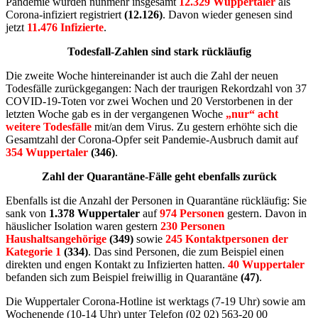
Pandemie wurden nunmehr insgesamt
12.329 Wuppertaler
als
Corona-infiziert registriert
(12.126)
. Davon wieder genesen sind
jetzt
11.476 Infizierte
.
Todesfall-Zahlen sind stark rückläufig
Die zweite Woche hintereinander ist auch die Zahl der neuen
Todesfälle zurückgegangen: Nach der traurigen Rekordzahl von 37
COVID-19-Toten vor zwei Wochen und 20 Verstorbenen in der
letzten Woche gab es in der vergangenen Woche
„nur“ acht
weitere Todesfälle
mit/an dem Virus. Zu gestern erhöhte sich die
Gesamtzahl der Corona-Opfer seit Pandemie-Ausbruch damit auf
354 Wuppertaler
(346)
.
Zahl der Quarantäne-Fälle geht ebenfalls zurück
Ebenfalls ist die Anzahl der Personen in Quarantäne rückläufig: Sie
sank von
1.378 Wuppertaler
auf
974 Personen
gestern. Davon in
häuslicher Isolation waren gestern
230 Personen
Haushaltsangehörige
(349)
sowie
245 Kontaktpersonen der
Kategorie 1
(334)
. Das sind Personen, die zum Beispiel einen
direkten und engen Kontakt zu Infizierten hatten.
40 Wuppertaler
befanden sich zum Beispiel freiwillig in Quarantäne
(47)
.
Die Wuppertaler Corona-Hotline ist werktags (7-19 Uhr) sowie am
Wochenende (10-14 Uhr) unter Telefon (02 02) 563-20 00