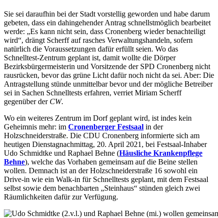
Sie sei daraufhin bei der Stadt vorstellig geworden und habe darum
gebeten, dass ein dahingehender Antrag schnellstmöglich bearbeitet
werde: „Es kann nicht sein, dass Cronenberg wieder benachteiligt
wird“, drängt Scherff auf rasches Verwaltungshandeln, sofern
natürlich die Voraussetzungen dafür erfüllt seien. Wo das
Schnelltest-Zentrum geplant ist, damit wollte die Dörper
Bezirksbürgermeisterin und Vorsitzende der SPD Cronenberg nicht
rausrücken, bevor das grüne Licht dafür noch nicht da sei. Aber: Die
Antragstellung stünde unmittelbar bevor und der mögliche Betreiber
sei in Sachen Schnelltests erfahren, verriet Miriam Scherff
gegenüber der
CW
.
Wo ein weiteres Zentrum im Dorf geplant wird, ist indes kein
Geheimnis mehr: im
Cronenberger Festsaal
in der
Holzschneiderstraße. Die CDU Cronenberg informierte sich am
heutigen Dienstagnachmittag, 20. April 2021, bei Festsaal-Inhaber
Udo Schmidtke und Raphael Behne (
Häusliche Krankenpflege
Behne
), welche das Vorhaben gemeinsam auf die Beine stellen
wollen. Demnach ist an der Holzschneiderstraße 16 sowohl ein
Drive-in wie ein Walk-in für Schnelltests geplant, mit dem Festsaal
selbst sowie dem benachbarten „Steinhaus“ stünden gleich zwei
Räumlichkeiten dafür zur Verfügung.