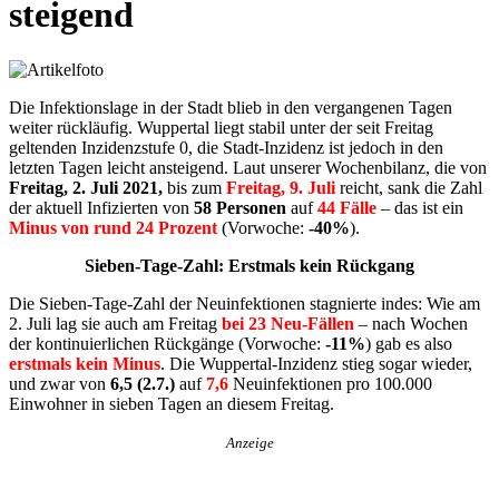
steigend
Die Infektionslage in der Stadt blieb in den vergangenen Tagen
weiter rückläufig. Wuppertal liegt stabil unter der seit Freitag
geltenden Inzidenzstufe 0, die Stadt-Inzidenz ist jedoch in den
letzten Tagen leicht ansteigend. Laut unserer Wochenbilanz, die von
Freitag, 2. Juli 2021,
bis zum
Freitag,
9. Juli
reicht, sank die Zahl
der aktuell Infizierten von
58 Personen
auf
44 Fälle
– das ist ein
Minus von rund 24 Prozent
(Vorwoche:
-40%
).
Sieben-Tage-Zahl: Erstmals kein Rückgang
Die Sieben-Tage-Zahl der Neuinfektionen stagnierte indes: Wie am
2. Juli lag sie auch am Freitag
bei 23 Neu-Fällen
– nach Wochen
der kontinuierlichen Rückgänge (Vorwoche:
-11%
) gab es also
erstmals kein Minus
. Die Wuppertal-Inzidenz stieg sogar wieder,
und zwar von
6,5 (2.7.)
auf
7,6
Neuinfektionen pro 100.000
Einwohner in sieben Tagen an diesem Freitag.
Anzeige