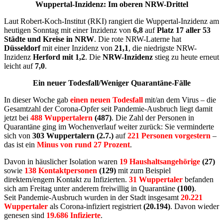
Wuppertal-Inzidenz: Im oberen NRW-Drittel
Laut Robert-Koch-Institut (RKI) rangiert die Wuppertal-Inzidenz am
heutigen Sonntag mit einer Inzidenz von
6,8
auf
Platz 17 aller 53
Städte und Kreise in NRW
. Die rote NRW-Laterne hat
Düsseldorf
mit einer Inzidenz von
21,1
, die niedrigste NRW-
Inzidenz
Herford mit 1,2
. Die
NRW-Inzidenz
stieg zu heute erneut
leicht auf
7,0
.
Ein neuer Todesfall/Weniger Quarantäne-Fälle
In dieser Woche gab
einen neuen Todesfall
mit/an dem Virus – die
Gesamtzahl der Corona-Opfer seit Pandemie-Ausbruch liegt damit
jetzt bei
488 Wuppertalern
(487)
. Die Zahl der Personen in
Quarantäne ging im Wochenverlauf weiter zurück: Sie verminderte
sich von
303 Wuppertalern (2.7.)
auf
221 Personen vorgestern
–
das ist ein
Minus von rund 27 Prozent
.
Davon in häuslicher Isolation waren
19 Haushaltsangehörige
(27)
sowie
138 Kontaktpersonen
(129)
mit zum Beispiel
direktem/engem Kontakt zu Infizierten.
31 Wuppertaler
befanden
sich am Freitag unter anderem freiwillig in Quarantäne
(100)
.
Seit Pandemie-Ausbruch wurden in der Stadt insgesamt
20.221
Wuppertaler
als Corona-infiziert registriert
(20.194)
. Davon wieder
genesen sind
19.686 Infizierte
.