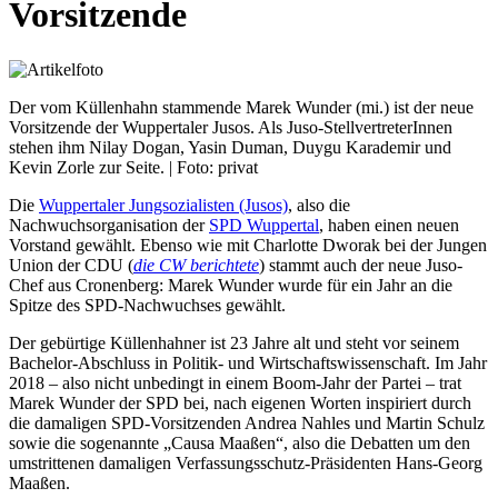
Vorsitzende
Der vom Küllenhahn stammende Marek Wunder (mi.) ist der neue
Vorsitzende der Wuppertaler Jusos. Als Juso-StellvertreterInnen
stehen ihm Nilay Dogan, Yasin Duman, Duygu Karademir und
Kevin Zorle zur Seite. | Foto: privat
Die
Wuppertaler Jungsozialisten (Jusos)
, also die
Nachwuchsorganisation der
SPD Wuppertal
, haben einen neuen
Vorstand gewählt. Ebenso wie mit Charlotte Dworak bei der Jungen
Union der CDU (
die CW berichtete
) stammt auch der neue Juso-
Chef aus Cronenberg: Marek Wunder wurde für ein Jahr an die
Spitze des SPD-Nachwuchses gewählt.
Der gebürtige Küllenhahner ist 23 Jahre alt und steht vor seinem
Bachelor-Abschluss in Politik- und Wirtschaftswissenschaft. Im Jahr
2018 – also nicht unbedingt in einem Boom-Jahr der Partei – trat
Marek Wunder der SPD bei, nach eigenen Worten inspiriert durch
die damaligen SPD-Vorsitzenden Andrea Nahles und Martin Schulz
sowie die sogenannte „Causa Maaßen“, also die Debatten um den
umstrittenen damaligen Verfassungsschutz-Präsidenten Hans-Georg
Maaßen.