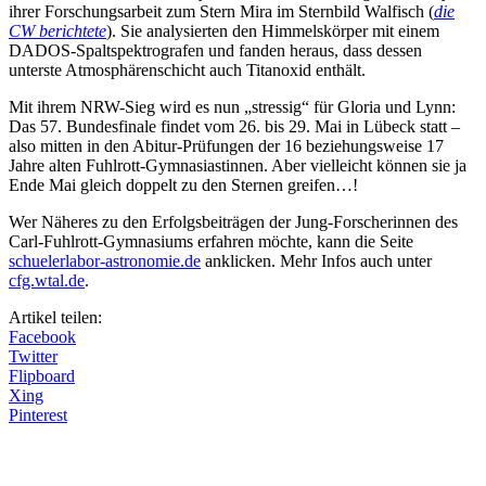
ihrer Forschungsarbeit zum Stern Mira im Sternbild Walfisch (
die
CW berichtete
). Sie analysierten den Himmelskörper mit einem
DADOS-Spaltspektrografen und fanden heraus, dass dessen
unterste Atmosphärenschicht auch Titanoxid enthält.
Mit ihrem NRW-Sieg wird es nun „stressig“ für Gloria und Lynn:
Das 57. Bundesfinale findet vom 26. bis 29. Mai in Lübeck statt –
also mitten in den Abitur-Prüfungen der 16 beziehungsweise 17
Jahre alten Fuhlrott-Gymnasiastinnen. Aber vielleicht können sie ja
Ende Mai gleich doppelt zu den Sternen greifen…!
Wer Näheres zu den Erfolgsbeiträgen der Jung-Forscherinnen des
Carl-Fuhlrott-Gymnasiums erfahren möchte, kann die Seite
schuelerlabor-astronomie.de
anklicken. Mehr Infos auch unter
cfg.wtal.de
.
Artikel teilen:
Facebook
Twitter
Flipboard
Xing
Pinterest