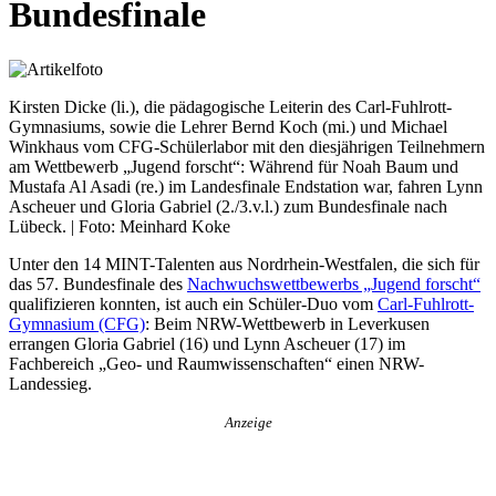
Bundesfinale
Kirsten Dicke (li.), die pädagogische Leiterin des Carl-Fuhlrott-
Gymnasiums, sowie die Lehrer Bernd Koch (mi.) und Michael
Winkhaus vom CFG-Schülerlabor mit den diesjährigen Teilnehmern
am Wettbewerb „Jugend forscht“: Während für Noah Baum und
Mustafa Al Asadi (re.) im Landesfinale Endstation war, fahren Lynn
Ascheuer und Gloria Gabriel (2./3.v.l.) zum Bundesfinale nach
Lübeck. | Foto: Meinhard Koke
Unter den 14 MINT-Talenten aus Nordrhein-Westfalen, die sich für
das 57. Bundesfinale des
Nachwuchswettbewerbs „Jugend forscht“
qualifizieren konnten, ist auch ein Schüler-Duo vom
Carl-Fuhlrott-
Gymnasium (CFG)
: Beim NRW-Wettbewerb in Leverkusen
errangen Gloria Gabriel (16) und Lynn Ascheuer (17) im
Fachbereich „Geo- und Raumwissenschaften“ einen NRW-
Landessieg.
Anzeige