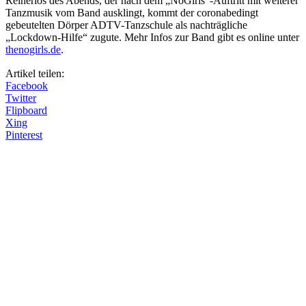
Reinerlös des Abends, der nach dem „NoGirls“-Auftritt mit weiterer
Tanzmusik vom Band ausklingt, kommt der coronabedingt
gebeutelten Dörper ADTV-Tanzschule als nachträgliche
„Lockdown-Hilfe“ zugute. Mehr Infos zur Band gibt es online unter
thenogirls.de
.
Artikel teilen:
Facebook
Twitter
Flipboard
Xing
Pinterest