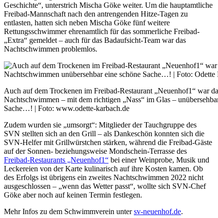
Geschichte“, unterstrich Mischa Göke weiter. Um die hauptamtliche
Freibad-Mannschaft nach den antrengenden Hitze-Tagen zu
entlasten, hatten sich neben Mischa Göke fünf weitere
Rettungsschwimmer ehrenamtlich für das sommerliche Freibad-
„Extra“ gemeldet – auch für das Badaufsicht-Team war das
Nachtschwimmen problemlos.
Auch auf dem Trockenen im Freibad-Restaurant „Neuenhof1“ war d
Nachtschwimmen – mit dem richtigen „Nass“ im Glas – unübersehbar
Sache…! | Foto: www.odette-karbach.de
Zudem wurden sie „umsorgt“: Mitglieder der Tauchgruppe des
SVN stellten sich an den Grill – als Dankeschön konnten sich die
SVN-Helfer mit Grillwürstchen stärken, während die Freibad-Gäste
auf der Sonnen- beziehungsweise Mondschein-Terrasse des
Freibad-Restaurants „Neuenhof1“
bei einer Weinprobe, Musik und
Leckereien von der Karte kulinarisch auf ihre Kosten kamen. Ob
des Erfolgs ist übrigens ein zweites Nachtschwimmen 2022 nicht
ausgeschlossen – „wenn das Wetter passt“, wollte sich SVN-Chef
Göke aber noch auf keinen Termin festlegen.
Mehr Infos zu dem Schwimmverein unter
sv-neuenhof.de
.