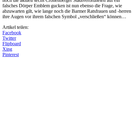
noch die aktuell sechs Cronenberger Stadtverordneten auf ein
falsches Dörper Emblem gucken ist nun ebenso die Frage, wie
abzuwarten gilt, wie lange noch die Barmer Ratsfrauen und -herren
ihre Augen vor ihrem falschen Symbol „verschließen“ können…
Artikel teilen:
Facebook
Twitter
Flipboard
Xing
Pinterest