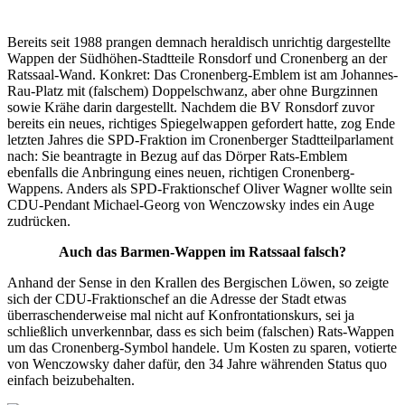
Bereits seit 1988 prangen demnach heraldisch unrichtig dargestellte
Wappen der Südhöhen-Stadtteile Ronsdorf und Cronenberg an der
Ratssaal-Wand. Konkret: Das Cronenberg-Emblem ist am Johannes-
Rau-Platz mit (falschem) Doppelschwanz, aber ohne Burgzinnen
sowie Krähe darin dargestellt. Nachdem die BV Ronsdorf zuvor
bereits ein neues, richtiges Spiegelwappen gefordert hatte, zog Ende
letzten Jahres die SPD-Fraktion im Cronenberger Stadtteilparlament
nach: Sie beantragte in Bezug auf das Dörper Rats-Emblem
ebenfalls die Anbringung eines neuen, richtigen Cronenberg-
Wappens. Anders als SPD-Fraktionschef Oliver Wagner wollte sein
CDU-Pendant Michael-Georg von Wenczowsky indes ein Auge
zudrücken.
Auch das Barmen-Wappen im Ratssaal falsch?
Anhand der Sense in den Krallen des Bergischen Löwen, so zeigte
sich der CDU-Fraktionschef an die Adresse der Stadt etwas
überraschenderweise mal nicht auf Konfrontationskurs, sei ja
schließlich unverkennbar, dass es sich beim (falschen) Rats-Wappen
um das Cronenberg-Symbol handele. Um Kosten zu sparen, votierte
von Wenczowsky daher dafür, den 34 Jahre währenden Status quo
einfach beizubehalten.