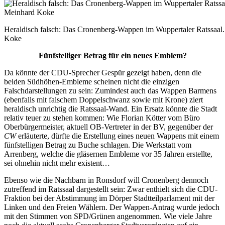
Heraldisch falsch: Das Cronenberg-Wappen im Wuppertaler Ratssaal.
Koke
Fünfstelliger Betrag für ein neues Emblem?
Da könnte der CDU-Sprecher Gespür gezeigt haben, denn die
beiden Südhöhen-Embleme scheinen nicht die einzigen
Falschdarstellungen zu sein: Zumindest auch das Wappen Barmens
(ebenfalls mit falschem Doppelschwanz sowie mit Krone) ziert
heraldisch unrichtig die Ratssaal-Wand. Ein Ersatz könnte die Stadt
relativ teuer zu stehen kommen: Wie Florian Kötter vom Büro
Oberbürgermeister, aktuell OB-Vertreter in der BV, gegenüber der
CW
erläuterte, dürfte die Erstellung eines neuen Wappens mit einem
fünfstelligen Betrag zu Buche schlagen. Die Werkstatt vom
Arrenberg, welche die gläsernen Embleme vor 35 Jahren erstellte,
sei ohnehin nicht mehr existent…
Ebenso wie die Nachbarn in Ronsdorf will Cronenberg dennoch
zutreffend im Ratssaal dargestellt sein: Zwar enthielt sich die CDU-
Fraktion bei der Abstimmung im Dörper Stadtteilparlament mit der
Linken und den Freien Wählern. Der Wappen-Antrag wurde jedoch
mit den Stimmen von SPD/Grünen angenommen. Wie viele Jahre