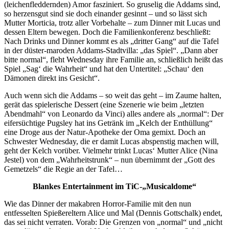
(leichenfleddernden) Amor fasziniert. So gruselig die Addams sind,
so herzensgut sind sie doch einander gesinnt – und so lässt sich
Mutter Morticia, trotz aller Vorbehalte – zum Dinner mit Lucas und
dessen Eltern bewegen. Doch die Familienkonferenz beschließt:
Nach Drinks und Dinner kommt es als „dritter Gang“ auf die Tafel
in der düster-maroden Addams-Stadtvilla: „das Spiel“. „Dann aber
bitte normal“, fleht Wednesday ihre Familie an, schließlich heißt das
Spiel „Sag‘ die Wahrheit“ und hat den Untertitel: „Schau‘ den
Dämonen direkt ins Gesicht“.
Auch wenn sich die Addams – so weit das geht – im Zaume halten,
gerät das spielerische Dessert (eine Szenerie wie beim „letzten
Abendmahl“ von Leonardo da Vinci) alles andere als „normal“: Der
eifersüchtige Pugsley hat ins Getränk im „Kelch der Enthüllung“
eine Droge aus der Natur-Apotheke der Oma gemixt. Doch an
Schwester Wednesday, die er damit Lucas abspenstig machen will,
geht der Kelch vorüber. Vielmehr trinkt Lucas‘ Mutter Alice (Nina
Jestel) von dem „Wahrheitstrunk“ – nun übernimmt der „Gott des
Gemetzels“ die Regie an der Tafel…
Blankes Entertainment im TiC-„Musicaldome“
Wie das Dinner der makabren Horror-Familie mit den nun
entfesselten Spießereltern Alice und Mal (Dennis Gottschalk) endet,
das sei nicht verraten. Vorab: Die Grenzen von „normal“ und „nicht