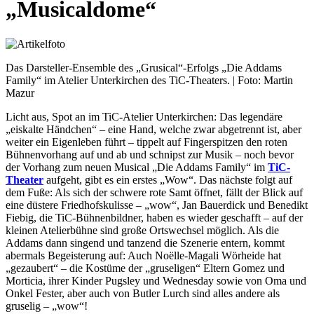
„Musicaldome“
Das Darsteller-Ensemble des „Grusical“-Erfolgs „Die Addams
Family“ im Atelier Unterkirchen des TiC-Theaters. | Foto: Martin
Mazur
Licht aus, Spot an im TiC-Atelier Unterkirchen: Das legendäre
„eiskalte Händchen“ – eine Hand, welche zwar abgetrennt ist, aber
weiter ein Eigenleben führt – tippelt auf Fingerspitzen den roten
Bühnenvorhang auf und ab und schnipst zur Musik – noch bevor
der Vorhang zum neuen Musical „Die Addams Family“ im
TiC-
Theater
aufgeht, gibt es ein erstes „Wow“. Das nächste folgt auf
dem Fuße: Als sich der schwere rote Samt öffnet, fällt der Blick auf
eine düstere Friedhofskulisse – „wow“, Jan Bauerdick und Benedikt
Fiebig, die TiC-Bühnenbildner, haben es wieder geschafft – auf der
kleinen Atelierbühne sind große Ortswechsel möglich. Als die
Addams dann singend und tanzend die Szenerie entern, kommt
abermals Begeisterung auf: Auch Noëlle-Magali Wörheide hat
„gezaubert“ – die Kostüme der „gruseligen“ Eltern Gomez und
Morticia, ihrer Kinder Pugsley und Wednesday sowie von Oma und
Onkel Fester, aber auch von Butler Lurch sind alles andere als
gruselig – „wow“!