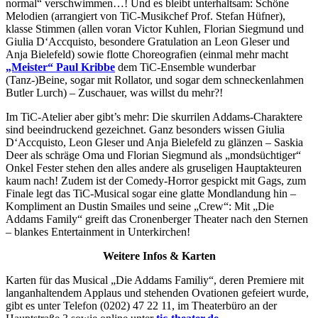
normal“ verschwimmen…! Und es bleibt unterhaltsam: Schöne
Melodien (arrangiert von TiC-Musikchef Prof. Stefan Hüfner),
klasse Stimmen (allen voran Victor Kuhlen, Florian Siegmund und
Giulia D‘Accquisto, besondere Gratulation an Leon Gleser und
Anja Bielefeld) sowie flotte Choreografien (einmal mehr macht
„Meister“ Paul Kribbe
dem TiC-Ensemble wunderbar
(Tanz-)Beine, sogar mit Rollator, und sogar dem schneckenlahmen
Butler Lurch) – Zuschauer, was willst du mehr?!
Im TiC-Atelier aber gibt’s mehr: Die skurrilen Addams-Charaktere
sind beeindruckend gezeichnet. Ganz besonders wissen Giulia
D‘Accquisto, Leon Gleser und Anja Bielefeld zu glänzen – Saskia
Deer als schräge Oma und Florian Siegmund als „mondsüchtiger“
Onkel Fester stehen den alles andere als gruseligen Hauptakteuren
kaum nach! Zudem ist der Comedy-Horror gespickt mit Gags, zum
Finale legt das TiC-Musical sogar eine glatte Mondlandung hin –
Kompliment an Dustin Smailes und seine „Crew“: Mit „Die
Addams Family“ greift das Cronenberger Theater nach den Sternen
– blankes Entertainment in Unterkirchen!
Weitere Infos & Karten
Karten für das Musical „Die Addams Familiy“, deren Premiere mit
langanhaltendem Applaus und stehenden Ovationen gefeiert wurde,
gibt es unter Telefon (0202) 47 22 11, im Theaterbüro an der