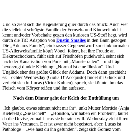
Und so zieht sich die Begeisterung quer durch das Stück: Auch wer
die vielleicht schrägste Familie der Fernseh- und Kinowelt nicht
kennt und/oder Vorbehalte gegen den kuriosen US-Stoff hegt, wird
durch die TiC-Adaption von
Dustin Smailes
in den Bann gezogen.
Die „Addams Family“, ein krasser Gegenentwurf zur stinknormalen
US-Allerweltsfamilie köpft Vögel, foltert, hat ihre Freude an
Elektroschockern, fühlt sich auf Friedhöfen pudelwohl, sehnt sich
nach der Kanalisation von Paris mit „Monsterratten“ – und trägt
bevorzugt dunkle Kleidung: „Normal ist eine Illusion“. Und
Unglück eher das größte Glück der Addams. Doch dann geschieht
es: Tochter Wednesday (Giulia D‘Accquisto) findet ihr Glück und
verliebt sich in Lucas (Victor Kuhlen), sprich, sie könnte ihm das
Fleisch vom Körper reißen und ihn aufessen.
Nach dem Dinner geht der Kelch der Enthüllung um
„Ich glaube, etwas stimmt nicht mir ihr“, unkt Mutter Morticia (Anja
Bielefeld): „Sie lächelt“ – „Houston, wir haben ein Problem“, lautet
da die Devise, zumal Lucas sie heiraten will. Wednesday zieht ihren
Vater ins Vertrauen. Der ist zwar nicht begeistert, aber: Lucas ist
Pathologe – „wie hast du ihn gefunden“, zeigt sich Gomez vom