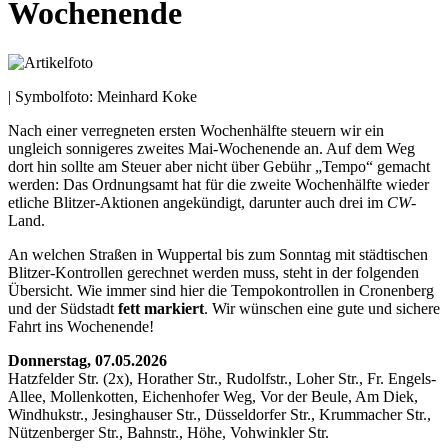
Wochenende
| Symbolfoto: Meinhard Koke
Nach einer verregneten ersten Wochenhälfte steuern wir ein
ungleich sonnigeres zweites Mai-Wochenende an. Auf dem Weg
dort hin sollte am Steuer aber nicht über Gebühr „Tempo“ gemacht
werden: Das Ordnungsamt hat für die zweite Wochenhälfte wieder
etliche Blitzer-Aktionen angekündigt, darunter auch drei im
CW
-
Land.
An welchen Straßen in Wuppertal bis zum Sonntag mit städtischen
Blitzer-Kontrollen gerechnet werden muss, steht in der folgenden
Übersicht. Wie immer sind hier die Tempokontrollen in Cronenberg
und der Südstadt
fett markiert
. Wir wünschen eine gute und sichere
Fahrt ins Wochenende!
Donnerstag, 07.05.2026
Hatzfelder Str. (2x), Horather Str., Rudolfstr., Loher Str., Fr. Engels-
Allee, Mollenkotten, Eichenhofer Weg, Vor der Beule, Am Diek,
Windhukstr., Jesinghauser Str., Düsseldorfer Str., Krummacher Str.,
Nützenberger Str., Bahnstr., Höhe, Vohwinkler Str.