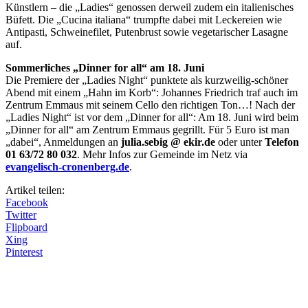
Künstlern – die „Ladies“ genossen derweil zudem ein italienisches
Büfett. Die „Cucina italiana“ trumpfte dabei mit Leckereien wie
Antipasti, Schweinefilet, Putenbrust sowie vegetarischer Lasagne
auf.
Sommerliches „Dinner for all“ am 18. Juni
Die Premiere der „Ladies Night“ punktete als kurzweilig-schöner
Abend mit einem „Hahn im Korb“: Johannes Friedrich traf auch im
Zentrum Emmaus mit seinem Cello den richtigen Ton…! Nach der
„Ladies Night“ ist vor dem „Dinner for all“: Am 18. Juni wird beim
„Dinner for all“ am Zentrum Emmaus gegrillt. Für 5 Euro ist man
„dabei“, Anmeldungen an
julia.sebig @ ekir.de
oder unter
Telefon
01 63/72 80 032
. Mehr Infos zur Gemeinde im Netz via
evangelisch-cronenberg.de
.
Artikel teilen:
Facebook
Twitter
Flipboard
Xing
Pinterest