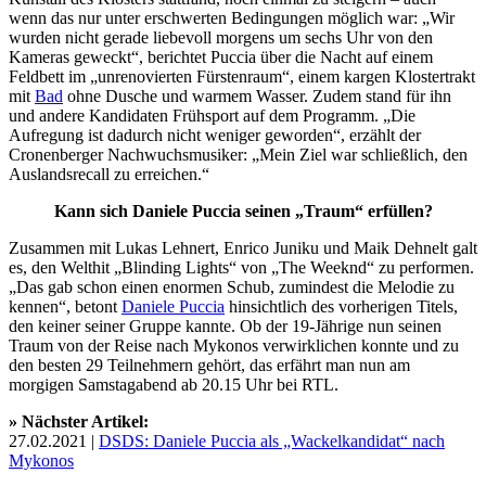
wenn das nur unter erschwerten Bedingungen möglich war: „Wir
wurden nicht gerade liebevoll morgens um sechs Uhr von den
Kameras geweckt“, berichtet Puccia über die Nacht auf einem
Feldbett im „unrenovierten Fürstenraum“, einem kargen Klostertrakt
mit
Bad
ohne Dusche und warmem Wasser. Zudem stand für ihn
und andere Kandidaten Frühsport auf dem Programm. „Die
Aufregung ist dadurch nicht weniger geworden“, erzählt der
Cronenberger Nachwuchsmusiker: „Mein Ziel war schließlich, den
Auslandsrecall zu erreichen.“
Kann sich Daniele Puccia seinen „Traum“ erfüllen?
Zusammen mit Lukas Lehnert, Enrico Juniku und Maik Dehnelt galt
es, den Welthit „Blinding Lights“ von „The Weeknd“ zu performen.
„Das gab schon einen enormen Schub, zumindest die Melodie zu
kennen“, betont
Daniele Puccia
hinsichtlich des vorherigen Titels,
den keiner seiner Gruppe kannte. Ob der 19-Jährige nun seinen
Traum von der Reise nach Mykonos verwirklichen konnte und zu
den besten 29 Teilnehmern gehört, das erfährt man nun am
morgigen Samstagabend ab 20.15 Uhr bei RTL.
» Nächster Artikel:
27.02.2021 |
DSDS: Daniele Puccia als „Wackelkandidat“ nach
Mykonos