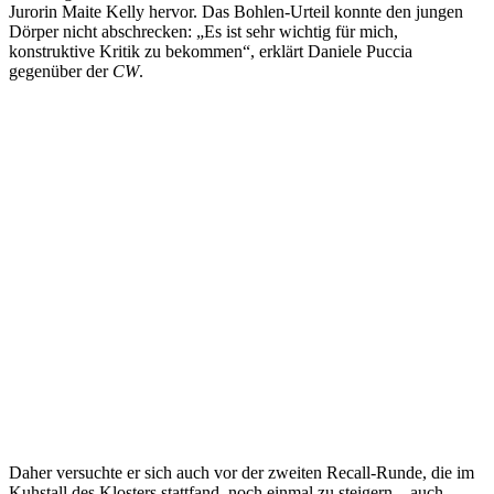
Jurorin Maite Kelly hervor. Das Bohlen-Urteil konnte den jungen
Dörper nicht abschrecken: „Es ist sehr wichtig für mich,
konstruktive Kritik zu bekommen“, erklärt Daniele Puccia
gegenüber der
CW
.
Daher versuchte er sich auch vor der zweiten Recall-Runde, die im
Kuhstall des Klosters stattfand, noch einmal zu steigern – auch