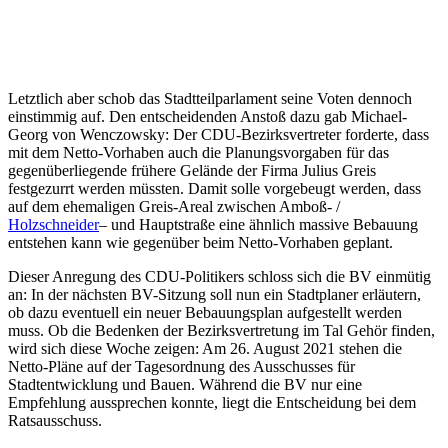
Letztlich aber schob das Stadtteilparlament seine Voten dennoch
einstimmig auf. Den entscheidenden Anstoß dazu gab Michael-
Georg von Wenczowsky: Der CDU-Bezirksvertreter forderte, dass
mit dem Netto-Vorhaben auch die Planungsvorgaben für das
gegenüberliegende frühere Gelände der Firma Julius Greis
festgezurrt werden müssten. Damit solle vorgebeugt werden, dass
auf dem ehemaligen Greis-Areal zwischen Amboß- /
Holzschneider
– und Hauptstraße eine ähnlich massive Bebauung
entstehen kann wie gegenüber beim Netto-Vorhaben geplant.
Dieser Anregung des CDU-Politikers schloss sich die BV einmütig
an: In der nächsten BV-Sitzung soll nun ein Stadtplaner erläutern,
ob dazu eventuell ein neuer Bebauungsplan aufgestellt werden
muss. Ob die Bedenken der Bezirksvertretung im Tal Gehör finden,
wird sich diese Woche zeigen: Am 26. August 2021 stehen die
Netto-Pläne auf der Tagesordnung des Ausschusses für
Stadtentwicklung und Bauen. Während die BV nur eine
Empfehlung aussprechen konnte, liegt die Entscheidung bei dem
Ratsausschuss.