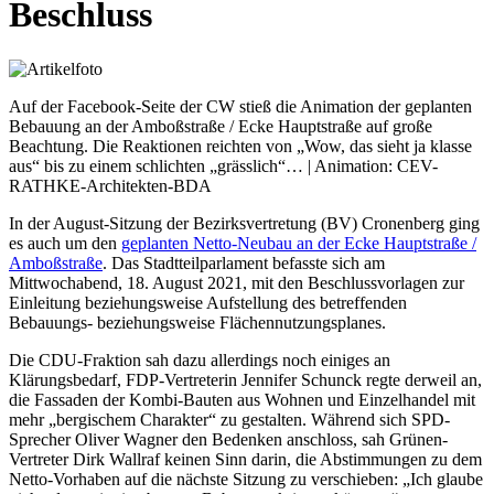
Beschluss
Auf der Facebook-Seite der CW stieß die Animation der geplanten
Bebauung an der Amboßstraße / Ecke Hauptstraße auf große
Beachtung. Die Reaktionen reichten von „Wow, das sieht ja klasse
aus“ bis zu einem schlichten „grässlich“… | Animation: CEV-
RATHKE-Architekten-BDA
In der August-Sitzung der Bezirksvertretung (BV) Cronenberg ging
es auch um den
geplanten Netto-Neubau an der Ecke Hauptstraße /
Amboßstraße
. Das Stadtteilparlament befasste sich am
Mittwochabend, 18. August 2021, mit den Beschlussvorlagen zur
Einleitung beziehungsweise Aufstellung des betreffenden
Bebauungs- beziehungsweise Flächennutzungsplanes.
Die CDU-Fraktion sah dazu allerdings noch einiges an
Klärungsbedarf, FDP-Vertreterin Jennifer Schunck regte derweil an,
die Fassaden der Kombi-Bauten aus Wohnen und Einzelhandel mit
mehr „bergischem Charakter“ zu gestalten. Während sich SPD-
Sprecher Oliver Wagner den Bedenken anschloss, sah Grünen-
Vertreter Dirk Wallraf keinen Sinn darin, die Abstimmungen zu dem
Netto-Vorhaben auf die nächste Sitzung zu verschieben: „Ich glaube