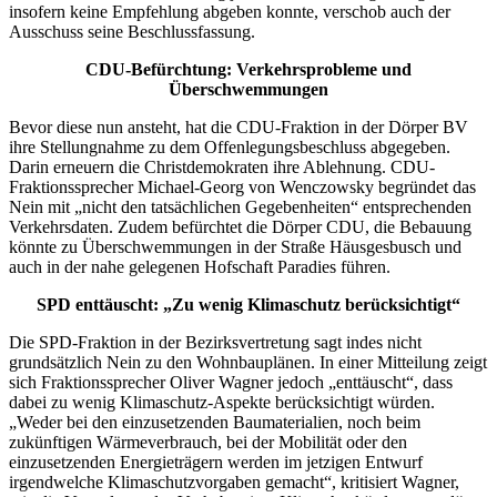
insofern keine Empfehlung abgeben konnte, verschob auch der
Ausschuss seine Beschlussfassung.
CDU-Befürchtung: Verkehrsprobleme und
Überschwemmungen
Bevor diese nun ansteht, hat die CDU-Fraktion in der Dörper BV
ihre Stellungnahme zu dem Offenlegungsbeschluss abgegeben.
Darin erneuern die Christdemokraten ihre Ablehnung. CDU-
Fraktionssprecher Michael-Georg von Wenczowsky begründet das
Nein mit „nicht den tatsächlichen Gegebenheiten“ entsprechenden
Verkehrsdaten. Zudem befürchtet die Dörper CDU, die Bebauung
könnte zu Überschwemmungen in der Straße Häusgesbusch und
auch in der nahe gelegenen Hofschaft Paradies führen.
SPD enttäuscht: „Zu wenig Klimaschutz berücksichtigt“
Die SPD-Fraktion in der Bezirksvertretung sagt indes nicht
grundsätzlich Nein zu den Wohnbauplänen. In einer Mitteilung zeigt
sich Fraktionssprecher Oliver Wagner jedoch „enttäuscht“, dass
dabei zu wenig Klimaschutz-Aspekte berücksichtigt würden.
„Weder bei den einzusetzenden Baumaterialien, noch beim
zukünftigen Wärmeverbrauch, bei der Mobilität oder den
einzusetzenden Energieträgern werden im jetzigen Entwurf
irgendwelche Klimaschutzvorgaben gemacht“, kritisiert Wagner,