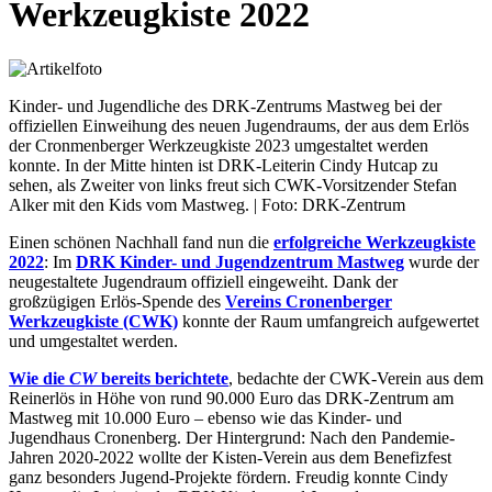
Werkzeugkiste 2022
Kinder- und Jugendliche des DRK-Zentrums Mastweg bei der
offiziellen Einweihung des neuen Jugendraums, der aus dem Erlös
der Cronmenberger Werkzeugkiste 2023 umgestaltet werden
konnte. In der Mitte hinten ist DRK-Leiterin Cindy Hutcap zu
sehen, als Zweiter von links freut sich CWK-Vorsitzender Stefan
Alker mit den Kids vom Mastweg. | Foto: DRK-Zentrum
Einen schönen Nachhall fand nun die
erfolgreiche Werkzeugkiste
2022
: Im
DRK Kinder- und Jugendzentrum Mastweg
wurde der
neugestaltete Jugendraum offiziell eingeweiht. Dank der
großzügigen Erlös-Spende des
Vereins Cronenberger
Werkzeugkiste (CWK)
konnte der Raum umfangreich aufgewertet
und umgestaltet werden.
Wie die
CW
bereits berichtete
, bedachte der CWK-Verein aus dem
Reinerlös in Höhe von rund 90.000 Euro das DRK-Zentrum am
Mastweg mit 10.000 Euro – ebenso wie das Kinder- und
Jugendhaus Cronenberg. Der Hintergrund: Nach den Pandemie-
Jahren 2020-2022 wollte der Kisten-Verein aus dem Benefizfest
ganz besonders Jugend-Projekte fördern. Freudig konnte Cindy