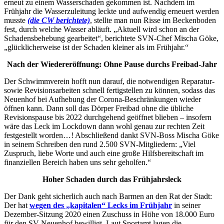
erneut zu einem Wasserschaden gekommen ist. Nachdem im
Frühjahr die Wasserzuleitung leckte und aufwendig erneuert werden
musste
(die CW berichtete)
, stellte man nun Risse im Beckenboden
fest, durch welche Wasser abläuft. „Aktuell wird schon an der
Schadensbehebung gearbeitet“, berichtete SVN-Chef Mischa Göke,
„glücklicherweise ist der Schaden kleiner als im Frühjahr.“
Nach der Wiedereröffnung: Ohne Pause durchs Freibad-Jahr
Der Schwimmverein hofft nun darauf, die notwendigen Reparatur-
sowie Revisionsarbeiten schnell fertigstellen zu können, sodass das
Neuenhof bei Aufhebung der Corona-Beschränkungen wieder
öffnen kann. Dann soll das Dörper Freibad ohne die übliche
Revisionspause bis 2022 durchgehend geöffnet blieben – insofern
wäre das Leck im Lockdown dann wohl genau zur rechten Zeit
festgestellt worden…! Abschließend dankt SVN-Boss Mischa Göke
in seinem Schreiben den rund 2.500 SVN-Mitgliedern: „Viel
Zuspruch, liebe Worte und auch eine große Hilfsbereitschaft im
finanziellen Bereich haben uns sehr geholfen.“
Hoher Schaden durch das Frühjahrsleck
Der Dank geht sicherlich auch nach Barmen an den Rat der Stadt:
Der hat
wegen des „kapitalen“ Lecks im Frühjahr
in seiner
Dezember-Sitzung 2020 einen Zuschuss in Höhe von 18.000 Euro
für den SV Neuenhof bewilligt. Laut Sportamt lagen die