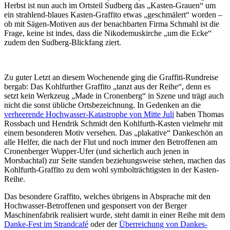
Herbst ist nun auch im Ortsteil Sudberg das „Kasten-Grauen“ um
ein strahlend-blaues Kasten-Graffito etwas „geschmälert“ worden –
ob mit Sägen-Motiven aus der benachbarten Firma Schmahl ist die
Frage, keine ist indes, dass die Nikodemuskirche „um die Ecke“
zudem den Sudberg-Blickfang ziert.
Zu guter Letzt an diesem Wochenende ging die Graffiti-Rundreise
bergab: Das Kohlfurther Graffito „tanzt aus der Reihe“, denn es
setzt kein Werkzeug „Made in Cronenberg“ in Szene und trägt auch
nicht die sonst übliche Ortsbezeichnung. In Gedenken an die
verheerende Hochwasser-Katastrophe von Mitte Juli
haben Thomas
Rossbach und Hendrik Schmidt den Kohlfurth-Kasten vielmehr mit
einem besonderen Motiv versehen. Das „plakative“ Dankeschön an
alle Helfer, die nach der Flut und noch immer den Betroffenen am
Cronenberger Wupper-Ufer (und sicherlich auch jenen in
Morsbachtal) zur Seite standen beziehungsweise stehen, machen das
Kohlfurth-Graffito zu dem wohl symbolträchtigsten in der Kasten-
Reihe.
Das besondere Graffito, welches übrigens in Absprache mit den
Hochwasser-Betroffenen und gesponsert von der Berger
Maschinenfabrik realisiert wurde, steht damit in einer Reihe mit dem
Danke-Fest im Strandcafé
oder der
Überreichung von Dankes-