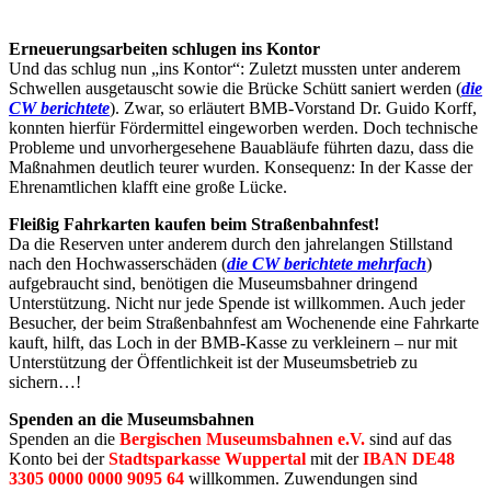
Erneuerungsarbeiten schlugen ins Kontor
Und das schlug nun „ins Kontor“: Zuletzt mussten unter anderem
Schwellen ausgetauscht sowie die Brücke Schütt saniert werden (
die
CW berichtete
). Zwar, so erläutert BMB-Vorstand Dr. Guido Korff,
konnten hierfür Fördermittel eingeworben werden. Doch technische
Probleme und unvorhergesehene Bauabläufe führten dazu, dass die
Maßnahmen deutlich teurer wurden. Konsequenz: In der Kasse der
Ehrenamtlichen klafft eine große Lücke.
Fleißig Fahrkarten kaufen beim Straßenbahnfest!
Da die Reserven unter anderem durch den jahrelangen Stillstand
nach den Hochwasserschäden (
die CW berichtete mehrfach
)
aufgebraucht sind, benötigen die Museumsbahner dringend
Unterstützung. Nicht nur jede Spende ist willkommen. Auch jeder
Besucher, der beim Straßenbahnfest am Wochenende eine Fahrkarte
kauft, hilft, das Loch in der BMB-Kasse zu verkleinern – nur mit
Unterstützung der Öffentlichkeit ist der Museumsbetrieb zu
sichern…!
Spenden an die Museumsbahnen
Spenden an die
Bergischen Museumsbahnen e.V.
sind auf das
Konto bei der
Stadtsparkasse Wuppertal
mit der
IBAN DE48
3305 0000 0000 9095 64
willkommen. Zuwendungen sind